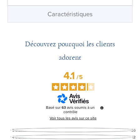
Caractéristiques
Découvrez pourquoi les clients
adorent
4.1
/
5
Basé sur
63
avis soumis à un
contrôle
Voir tous les avis sur ce site
5
étoiles
36
4
étoiles
12