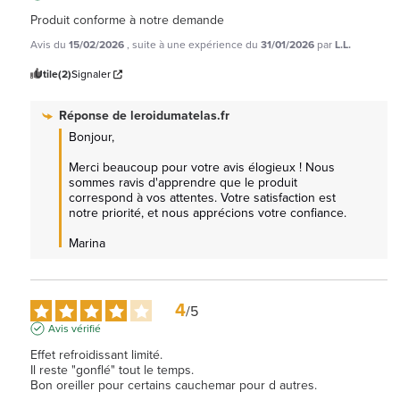
Produit conforme à notre demande
Avis du
15/02/2026
, suite à une expérience du
31/01/2026
par
L.L.
Utile
(2)
Signaler
Réponse de
leroidumatelas.fr
Bonjour,

Merci beaucoup pour votre avis élogieux ! Nous 
sommes ravis d'apprendre que le produit 
correspond à vos attentes. Votre satisfaction est 
notre priorité, et nous apprécions votre confiance.

Marina
4
/
5
Avis vérifié
Effet refroidissant limité.

Il reste "gonflé" tout le temps. 

Bon oreiller pour certains cauchemar pour d autres.