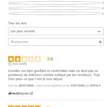
3
étoiles
7
2
étoiles
4
1
étoile
4
Trier les avis
2
/
5
Avis vérifié
L’oreiller est bien gonflant et confortable mais ne tient pas sa 
promesse de fraîcheur comme indiqué par les vendeurs. Trop 
cher pour ce que c’est je suis déçue.
Avis du
28/07/2026
, suite à une expérience du
11/07/2026
par
SOFIA P.
Utile
(0)
Signaler