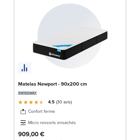
Li
Matelas Newport - 90x200 cm
LE
SWISSWAY
4.5
30
avis
Confort ferme
Micro ressorts ensachés
909,00 €
7