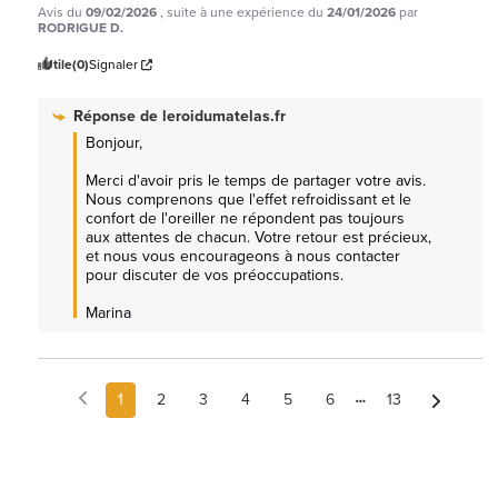
Avis du
09/02/2026
, suite à une expérience du
24/01/2026
par
RODRIGUE D.
Utile
(0)
Signaler
Réponse de
leroidumatelas.fr
Bonjour,

Merci d'avoir pris le temps de partager votre avis. 
Nous comprenons que l'effet refroidissant et le 
confort de l'oreiller ne répondent pas toujours 
aux attentes de chacun. Votre retour est précieux, 
et nous vous encourageons à nous contacter 
pour discuter de vos préoccupations. 

Marina
1
2
3
4
5
6
13