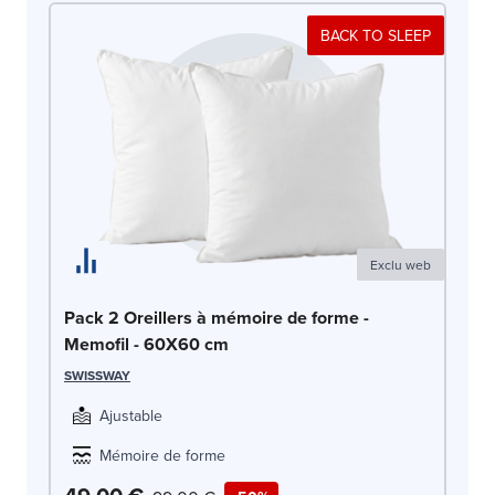
BACK TO SLEEP
Exclu web
Or
Pack 2 Oreillers à mémoire de forme -
Memofil - 60X60 cm
DR
SWISSWAY
Ajustable
Mémoire de forme