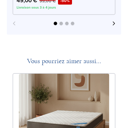
49,00 €
5
99,00 €
-50%
Livraison sous 3 à 4 jours
Liv
Vous pourriez aimer aussi...