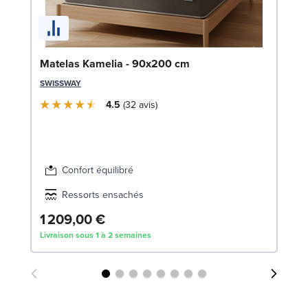
So
Matelas Kamelia - 90x200 cm
14
SWISSWAY
LE
4.5
32
avis
Confort équilibré
Ressorts ensachés
1 209,00 €
3
Livraison sous 1 à 2 semaines
Liv