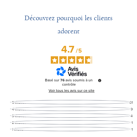
Découvrez pourquoi les clients
adorent
4.7
/
5
Basé sur
76
avis soumis à un
contrôle
Voir tous les avis sur ce site
5
étoiles
61
4
étoiles
9
3
étoiles
4
2
étoiles
1
1
étoile
1