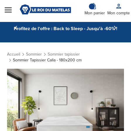
Skip to Content
Mon panier
Mon compte
Profitez de l'offre : Back to Sleep - Jusqu'à -60% !
Accueil
Sommier
Sommier tapissier
Sommier Tapissier Calla - 180x200 cm