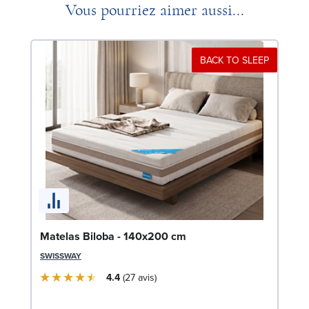
Vous pourriez aimer aussi...
BACK TO SLEEP
Li
Matelas Biloba - 140x200 cm
LE
SWISSWAY
4.4
27
avis