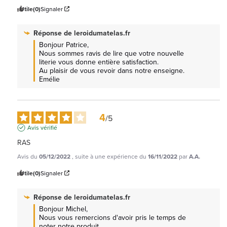
Utile
(0)
Signaler
Réponse de
leroidumatelas.fr
Bonjour Patrice, 

Nous sommes ravis de lire que votre nouvelle 
literie vous donne entière satisfaction.

Au plaisir de vous revoir dans notre enseigne. 
Emélie
4
/
5
Avis vérifié
RAS
Avis du
05/12/2022
, suite à une expérience du
16/11/2022
par
A.A.
Utile
(0)
Signaler
Réponse de
leroidumatelas.fr
Bonjour Michel, 

Nous vous remercions d'avoir pris le temps de 
noter notre produit.
