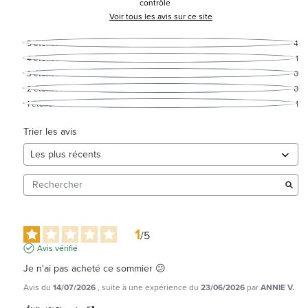
contrôle
Voir tous les avis sur ce site
5
étoiles
4
4
étoiles
1
3
étoiles
0
2
étoiles
0
1
étoile
1
Trier les avis
1
/
5
Avis vérifié
Je n'ai pas acheté ce sommier 😕
Avis du
14/07/2026
, suite à une expérience du
23/06/2026
par
ANNIE V.