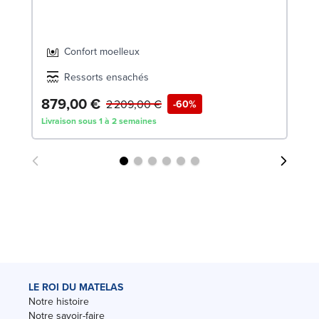
Confort moelleux
Ressorts ensachés
879,00 €
1
2 209,00 €
-60%
Livraison sous 1 à 2 semaines
Liv
LE ROI DU MATELAS
Notre histoire
Notre savoir-faire