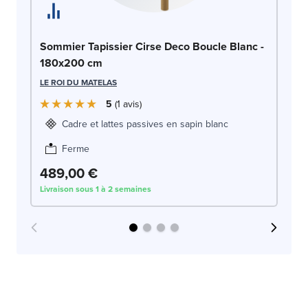
So
Sommier Tapissier Cirse Deco Boucle Blanc -
c
180x200 cm
LE
LE ROI DU MATELAS
5
1
avis
Cadre et lattes passives en sapin blanc
Ferme
489,00 €
5
Livraison sous 1 à 2 semaines
Liv