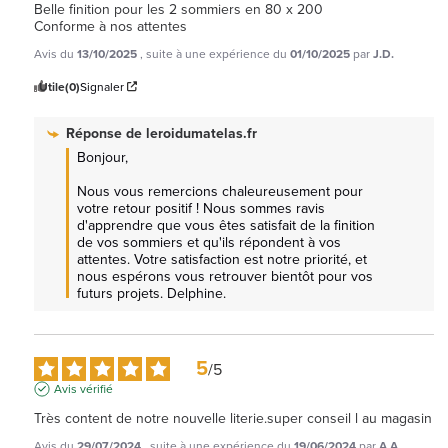
Belle finition pour les 2 sommiers en 80 x 200

Conforme à nos attentes
Avis du
13/10/2025
, suite à une expérience du
01/10/2025
par
J.D.
Utile
(0)
Signaler
Réponse de
leroidumatelas.fr
Bonjour,

Nous vous remercions chaleureusement pour 
votre retour positif ! Nous sommes ravis 
d'apprendre que vous êtes satisfait de la finition 
de vos sommiers et qu'ils répondent à vos 
attentes. Votre satisfaction est notre priorité, et 
nous espérons vous retrouver bientôt pour vos 
futurs projets. Delphine.
5
/
5
Avis vérifié
Très content de notre nouvelle literie.super conseil l au magasin
Avis du
29/07/2024
, suite à une expérience du
19/06/2024
par
A.A.