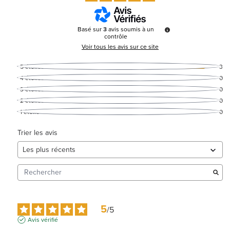
Basé sur
3
avis soumis à un
contrôle
Voir tous les avis sur ce site
5
étoiles
3
4
étoiles
0
3
étoiles
0
2
étoiles
0
1
étoile
0
Trier les avis
5
/
5
Avis vérifié