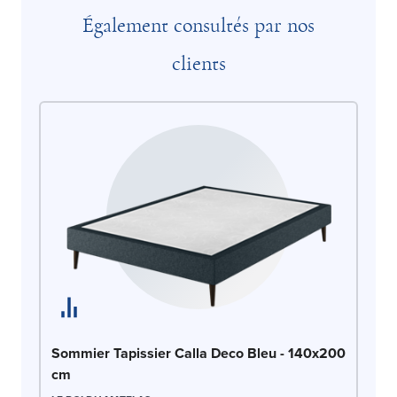
Également consultés par nos
clients
So
Sommier Tapissier Calla Deco Bleu - 140x200
1
cm