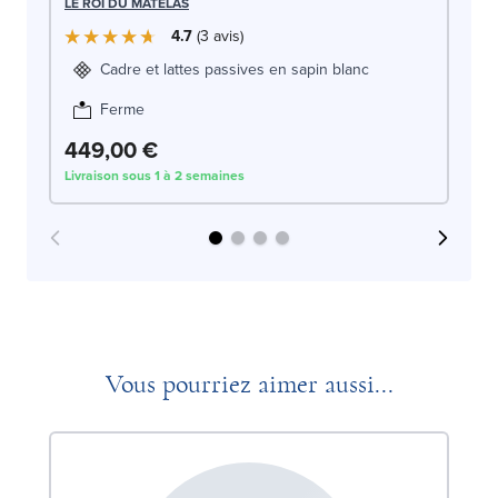
LE
LE ROI DU MATELAS
4.7
3
avis
Cadre et lattes passives en sapin blanc
Ferme
449,00 €
4
Livraison sous 1 à 2 semaines
Liv
Vous pourriez aimer aussi...