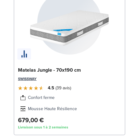
Li
Matelas Jungle - 70x190 cm
LE
SWISSWAY
4.5
39
avis
Confort ferme
Mousse Haute Résilience
679,00 €
1
Livraison sous 1 à 2 semaines
Liv