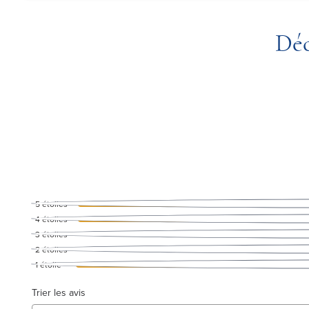
Déc
5
étoiles
4
étoiles
3
étoiles
2
étoiles
1
étoile
Trier les avis