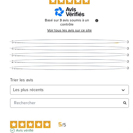
Basé sur
3
avis soumis à un
contrôle
Voir tous les avis sur ce site
5
étoiles
3
4
étoiles
0
3
étoiles
0
2
étoiles
0
1
étoile
0
Trier les avis
5
/
5
Avis vérifié