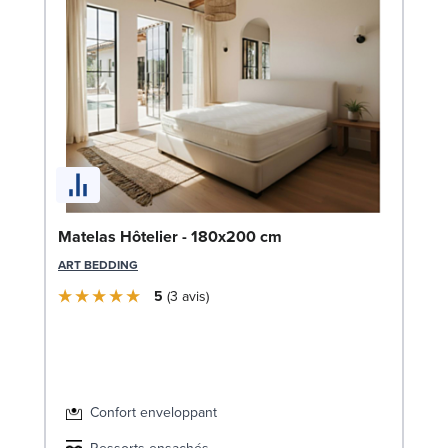
Li
Matelas Hôtelier - 180x200 cm
LE
ART BEDDING
5
3
avis
Confort enveloppant