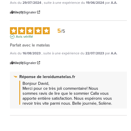
Avis du
29/07/2024
, suite à une expérience du
19/06/2024
par
A.A.
Utile
(0)
Signaler
5
/
5
Avis vérifié
Parfait avec le matelas
Avis du
16/08/2023
, suite à une expérience du
22/07/2023
par
A.A.
Utile
(0)
Signaler
Réponse de
leroidumatelas.fr
Bonjour David,

Merci pour ce très joli commentaire! Nous 
sommes ravis de lire que le sommier Calla vous 
apporte entière satisfaction. Nous espérons vous 
revoir très vite parmi nous. Belle journée, Solène.