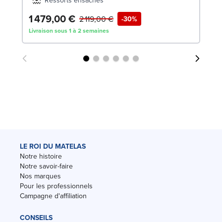
Ressorts ensachés
1 479,00 €
1
2 119,00 €
-30%
Livraison sous 1 à 2 semaines
Liv
LE ROI DU MATELAS
Notre histoire
Notre savoir-faire
Nos marques
Pour les professionnels
Campagne d'affiliation
CONSEILS