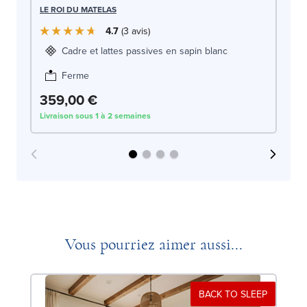
LE
LE ROI DU MATELAS
4.7
3
avis
Cadre et lattes passives en sapin blanc
Ferme
359,00 €
3
Livraison sous 1 à 2 semaines
Liv
Vous pourriez aimer aussi...
BACK TO SLEEP