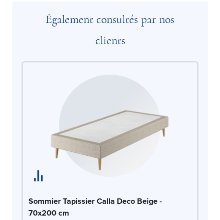
Également consultés par nos
clients
So
Sommier Tapissier Calla Deco Beige -
7
70x200 cm