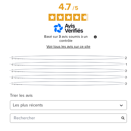
4.7
/
5
Basé sur
3
avis soumis à un
contrôle
Voir tous les avis sur ce site
5
étoiles
2
4
étoiles
1
3
étoiles
0
2
étoiles
0
1
étoile
0
Trier les avis