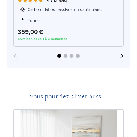
4.7
3
avis
Cadre et lattes passives en sapin blanc
Ferme
359,00 €
3
Livraison sous 1 à 2 semaines
Liv
Vous pourriez aimer aussi...