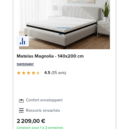
Li
Matelas Magnolia - 140x200 cm
LE
SWISSWAY
4.5
35
avis
Confort enveloppant
Ressorts ensachés
2 209,00 €
1
Livraison sous 1 à 2 semaines
Liv