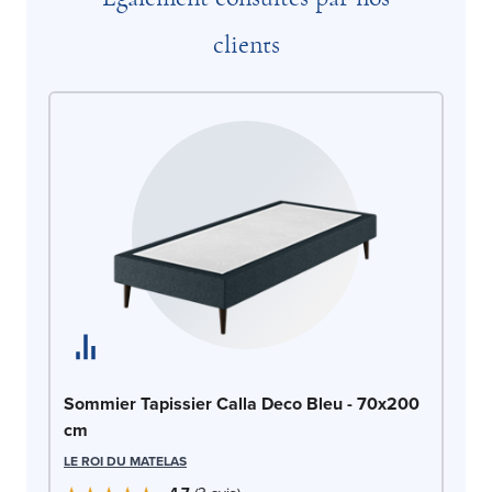
clients
So
Sommier Tapissier Calla Deco Bleu - 70x200
7
cm
LE
LE ROI DU MATELAS