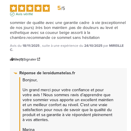
5
/
5
Avis vérifié
sommier de qualite avec une garantie cadre  à vie (exceptionnel  
de nos jours) .très bon maintien ,pas de douleurs au levé et 
esthetique avec sa coueur beige assorti à la 
chambre.recommande ce sommet sans hésitation
Avis du
18/11/2025
, suite à une expérience du
24/10/2025
par
MIREILLE
C.
Utile
(0)
Signaler
Réponse de
leroidumatelas.fr
Bonjour,

Un grand merci pour votre confiance et pour 
votre avis ! Nous sommes ravis d’apprendre que 
votre sommier vous apporte un excellent maintien 
et un meilleur confort au réveil. C’est une vraie 
satisfaction pour nous de savoir que la qualité du 
produit et sa garantie à vie répondent pleinement 
à vos attentes.

Marina