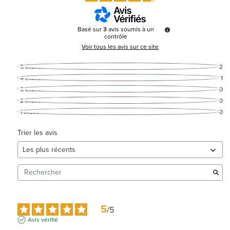
Basé sur
3
avis soumis à un
contrôle
Voir tous les avis sur ce site
5
étoiles
2
4
étoiles
1
3
étoiles
0
2
étoiles
0
1
étoile
0
Trier les avis
5
/
5
Avis vérifié