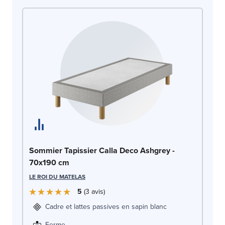
So
Sommier Tapissier Calla Deco Ashgrey -
c
70x190 cm
LE
LE ROI DU MATELAS
5
3
avis
Cadre et lattes passives en sapin blanc
Ferme