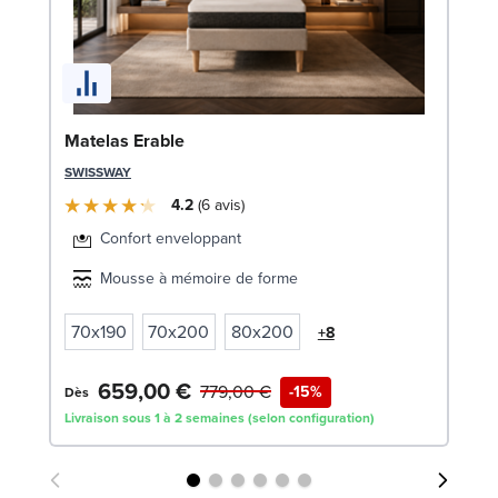
Li
Matelas Erable
LE
SWISSWAY
4.2
6
avis
Confort enveloppant
Mousse à mémoire de forme
70x190
70x200
80x200
+8
659,00 €
7
779,00 €
-15%
Dès
Livraison sous 1 à 2 semaines (selon configuration)
Liv