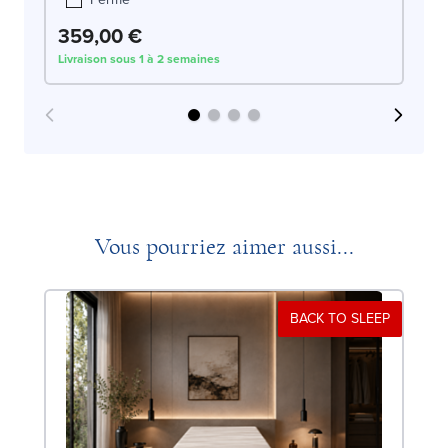
359,00 €
3
Livraison sous 1 à 2 semaines
Liv
Vous pourriez aimer aussi...
BACK TO SLEEP