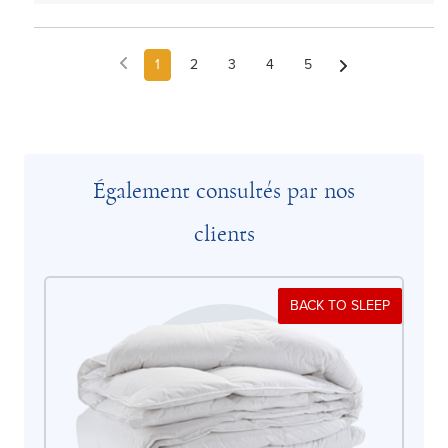
1
2
3
4
5
Également consultés par nos
clients
BACK TO SLEEP