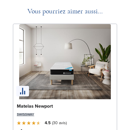
Vous pourriez aimer aussi...
So
Matelas Newport
LE
SWISSWAY
4.5
30
avis