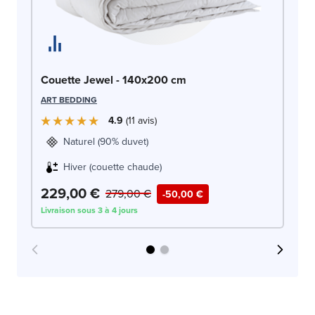
Co
Couette Jewel - 140x200 cm
SW
ART BEDDING
4.9
11
avis
Naturel (90% duvet)
Hiver (couette chaude)
229,00 €
2
279,00 €
-50,00 €
Livraison sous 3 à 4 jours
Liv