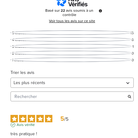
Basé sur
22
avis soumis à un
contrôle
Voir tous les avis sur ce site
5
étoiles
15
4
étoiles
6
3
étoiles
1
2
étoiles
0
1
étoile
0
Trier les avis
5
/
5
Avis vérifié
très pratique !