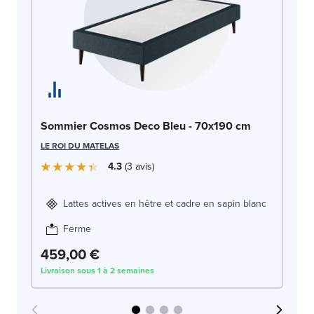
So
Sommier Cosmos Deco Bleu - 70x190 cm
70
LE ROI DU MATELAS
LE
4.3
3
avis
Lattes actives en hêtre et cadre en sapin blanc
Ferme
459,00 €
4
Livraison sous 1 à 2 semaines
Liv