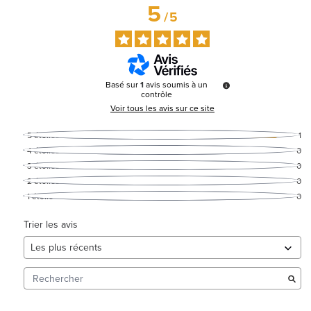
5
/
5
Basé sur
1
avis soumis à un
contrôle
Voir tous les avis sur ce site
5
étoiles
1
4
étoiles
0
3
étoiles
0
2
étoiles
0
1
étoile
0
Trier les avis