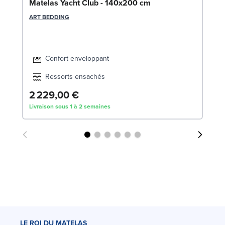
Bo
Matelas Yacht Club - 140x200 cm
LE
ART BEDDING
Confort enveloppant
Ressorts ensachés
2 229,00 €
5
Livraison sous 1 à 2 semaines
Liv
LE ROI DU MATELAS