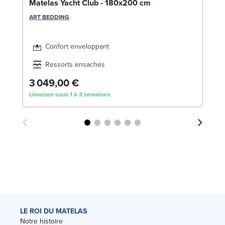
Bo
Matelas Yacht Club - 180x200 cm
LE
ART BEDDING
Confort enveloppant
Ressorts ensachés
3 049,00 €
9
Livraison sous 1 à 2 semaines
Liv
LE ROI DU MATELAS
Notre histoire