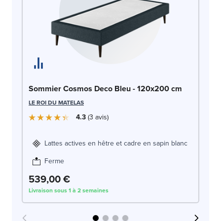
So
Sommier Cosmos Deco Bleu - 120x200 cm
1
LE ROI DU MATELAS
LE
4.3
3
avis
Lattes actives en hêtre et cadre en sapin blanc
Ferme
539,00 €
5
Livraison sous 1 à 2 semaines
Liv