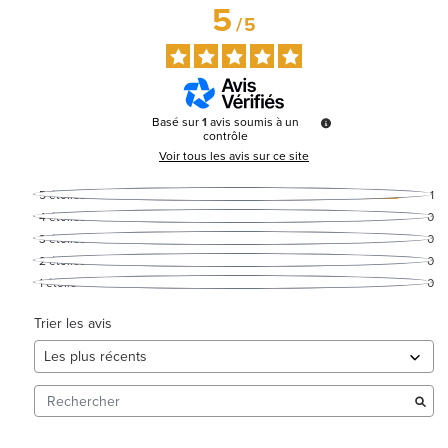
5
/
5
Basé sur
1
avis soumis à un
contrôle
Voir tous les avis sur ce site
5
étoiles
1
4
étoiles
0
3
étoiles
0
2
étoiles
0
1
étoile
0
Trier les avis