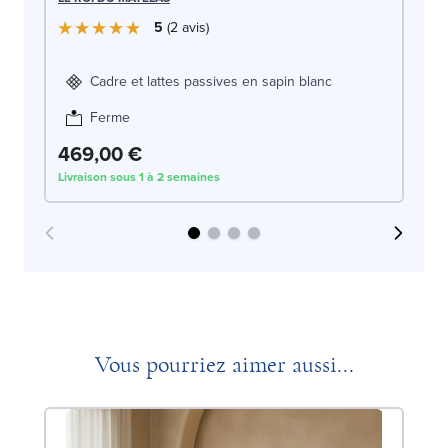
5
2
avis
Cadre et lattes passives en sapin blanc
Ferme
469,00 €
4
Livraison sous 1 à 2 semaines
Liv
Vous pourriez aimer aussi...