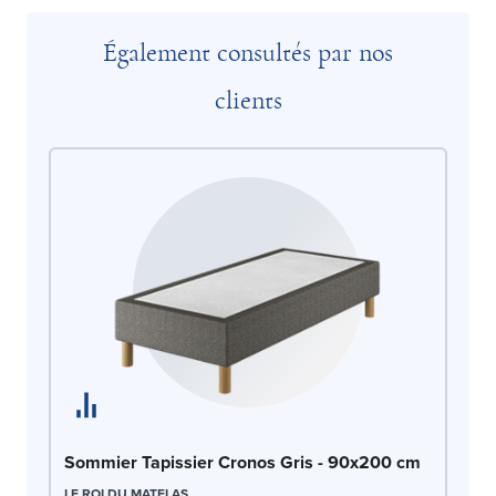
Également consultés par nos
clients
So
Sommier Tapissier Cronos Gris - 90x200 cm
LE
LE ROI DU MATELAS