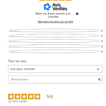
Basé sur
2
avis soumis à un
contrôle
Voir tous les avis sur ce site
5
étoiles
2
4
étoiles
0
3
étoiles
0
2
étoiles
0
1
étoile
0
Trier les avis
5
/
5
Avis vérifié