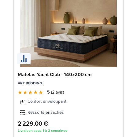
Bo
Matelas Yacht Club - 140x200 cm
c
ART BEDDING
LE
5
2
avis
Confort enveloppant
Ressorts ensachés
2 229,00 €
1
Livraison sous 1 à 2 semaines
Liv