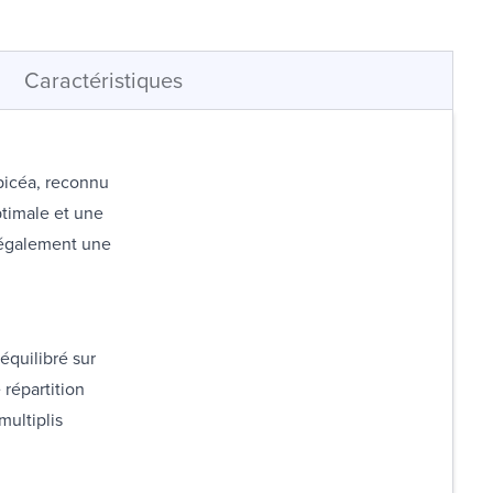
Caractéristiques
picéa, reconnu
ptimale et une
 également une
équilibré sur
répartition
multiplis