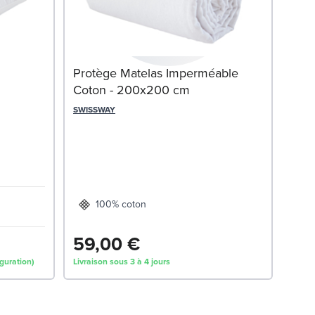
Protège Matelas Imperméable
Coton - 200x200 cm
SWISSWAY
Mat
DORS
100% coton
59,00 €
28
iguration)
Livraison sous 3 à 4 jours
Livrai