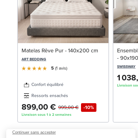
Matelas Rêve Pur - 140x200 cm
Ensemble
- 90x19
ART BEDDING
SWISSWAY
5
1
avis
1 038
Confort équilibré
Livraison so
Ressorts ensachés
899,00 €
999,00 €
-10%
Livraison sous 1 à 2 semaines