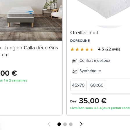
Oreiller Inuit
DORSOLINE
 Jungle / Calla déco Gris
4.5
22
avis
0 cm
Confort moelleux
,00 €
Synthétique
us 1 à 2 semaines
45x70
60x60
35,00 €
Dès
Livraison sous 3 à 4 jours (selon conf