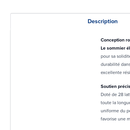
Description
Conception ro
Le sommier é
pour sa solidi
durabilité da
excellente rési
Soutien préci
Doté de 28 lat
toute la longu
uniforme du po
favorise une 