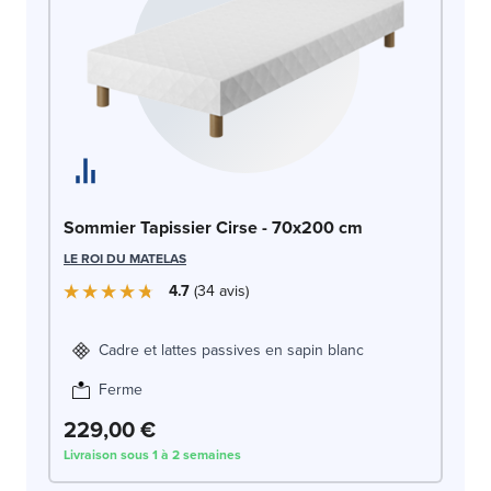
So
Sommier Tapissier Cirse - 70x200 cm
LE
LE ROI DU MATELAS
4.7
34
avis
Cadre et lattes passives en sapin blanc
Ferme
2
229,00 €
Livraison sous 1 à 2 semaines
Liv