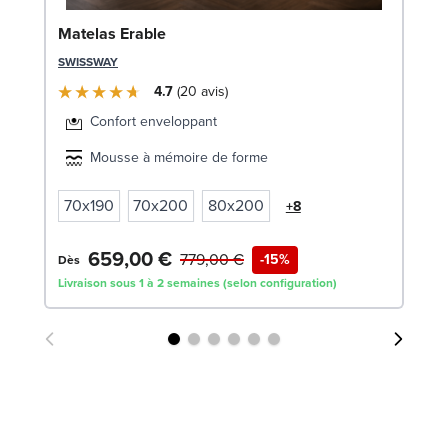
Li
Matelas Erable
LE
SWISSWAY
4.7
20
avis
Confort enveloppant
Mousse à mémoire de forme
70x190
70x200
80x200
+8
659,00 €
7
779,00 €
-15%
Dès
Livraison sous 1 à 2 semaines (selon configuration)
Liv