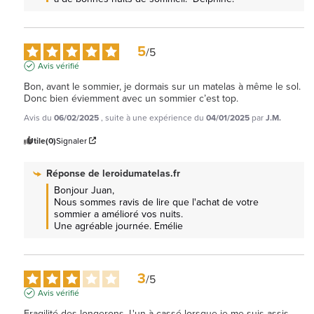
5
/
5
Avis vérifié
Bon, avant le sommier, je dormais sur un matelas à même le sol. 
Donc bien éviemment avec un sommier c’est top.
Avis du
06/02/2025
, suite à une expérience du
04/01/2025
par
J.M.
Utile
(0)
Signaler
Réponse de
leroidumatelas.fr
Bonjour Juan, 

Nous sommes ravis de lire que l'achat de votre 
sommier a amélioré vos nuits. 

Une agréable journée. Emélie
3
/
5
Avis vérifié
Fragilité des longerons. L'un à cassé lorsque je me suis assis 