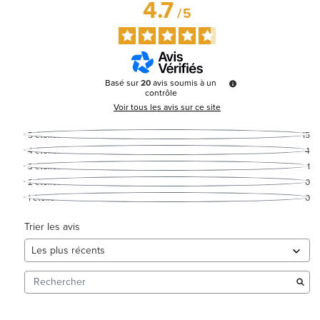
4.7
/
5
Basé sur
20
avis soumis à un
contrôle
Voir tous les avis sur ce site
5
étoiles
15
4
étoiles
4
3
étoiles
1
2
étoiles
0
1
étoile
0
Trier les avis