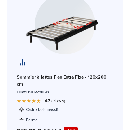
So
c
LE
Sommier à lattes Flex Extra Fixe - 120x200
cm
LE ROI DU MATELAS
4.7
14
avis
Cadre bois massif
Ferme