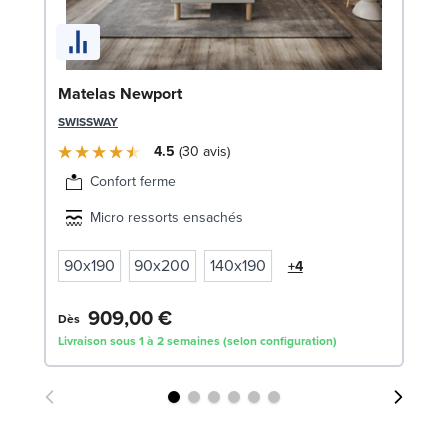
Li
Matelas Newport
LE
SWISSWAY
4.5
30
avis
Confort ferme
Micro ressorts ensachés
90x190
90x200
140x190
+4
909,00 €
1
Dès
Livraison sous 1 à 2 semaines (selon configuration)
Liv