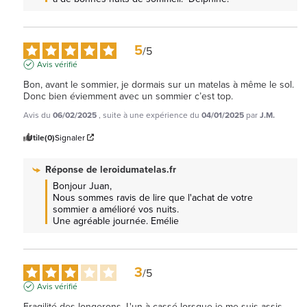
5
/
5
Avis vérifié
Bon, avant le sommier, je dormais sur un matelas à même le sol. 
Donc bien éviemment avec un sommier c’est top.
Avis du
06/02/2025
, suite à une expérience du
04/01/2025
par
J.M.
Utile
(0)
Signaler
Réponse de
leroidumatelas.fr
Bonjour Juan, 

Nous sommes ravis de lire que l'achat de votre 
sommier a amélioré vos nuits. 

Une agréable journée. Emélie
3
/
5
Avis vérifié
Fragilité des longerons. L'un à cassé lorsque je me suis assis 