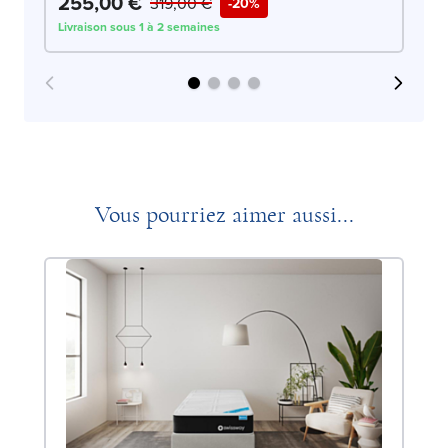
255,00 €
2
319,00 €
-20%
Livraison sous 1 à 2 semaines
Liv
Vous pourriez aimer aussi...