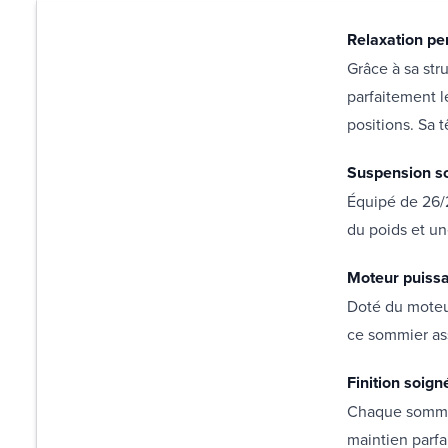
Relaxation pe
Grâce à sa str
parfaitement l
positions. Sa t
Suspension so
Équipé de 26/2
du poids et un
Moteur puissa
Doté du moteu
ce sommier ass
Finition soign
Chaque sommier
maintien parfa