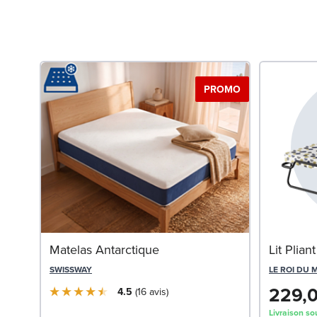
PROMO
Matelas Antarctique
Lit Plia
SWISSWAY
LE ROI DU 
229,
4.5
16
avis
Livraison so