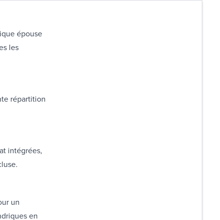
trique épouse
es les
te répartition
t intégrées,
cluse.
our un
indriques en