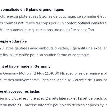
rsonnalisée en 5 plans ergonomiques
ucture extra-plate et ses 5 zones de couchage, ce sommier élec
es courbes naturelles du corps pour un confort optimal dans tout
êtière automatique ajuste la posture de la tête sans effort.
uple et durable
8 lattes gaufrées avec embouts bi-lattes, il garantit une excellen
e flexibilité ciblée pour un soutien ferme et adaptable.
nt et fiable made in Germany
r Germany Motion T2 Plus (2x4000 N), avec piles de remise à pla
ure des mouvements fluides et silencieux. Garantie de 3 ans in
ée et accessoires inclus
 individuel est livré avec 2 arrêts latéraux et 1 arrêt de pieds p
it du matelas. Traverse intégrée pour pieds décalés et pieds cyl