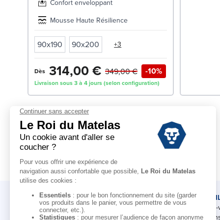
Confort enveloppant
Mousse Haute Résilience
90x190
90x200
+3
314,00 €
-10%
349,00 €
Dès
Livraison sous 3 à 4 jours (selon configuration)
LE ROI DU MATELAS
CONSEI
Notre histoire
Rendez-
Notre savoir-faire
Nos cons