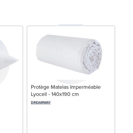
Offr
Protège Matelas Imperméable
Lyocell - 140x190 cm
DREAMWAY
Mat
OLI