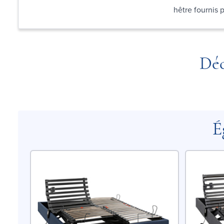
hêtre fournis
Déc
É