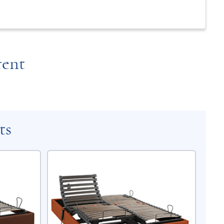
rent
ts