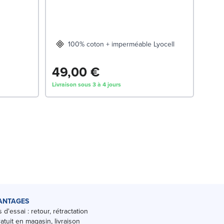
100% coton + imperméable Lyocell
90x
49,00 €
Dès
Livraison sous 3 à 4 jours
Livrai
ANTAGES
 d'essai : retour, rétractation
ratuit en magasin, livraison