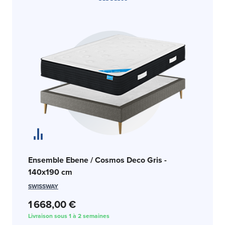
En
Ensemble Ebene / Cosmos Deco Gris -
140x190 cm
DO
SWISSWAY
6
1 668,00 €
Liv
Livraison sous 1 à 2 semaines