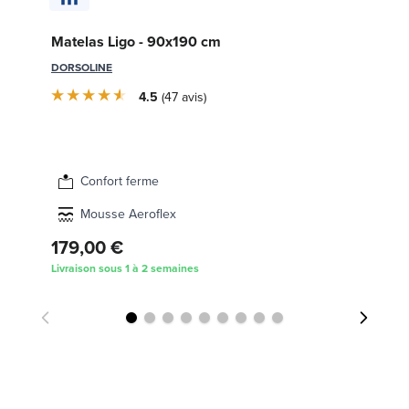
So
Matelas Ligo - 90x190 cm
14
DORSOLINE
SW
4.5
47
avis
Confort ferme
Mousse Aeroflex
179,00 €
1 
Livraison sous 1 à 2 semaines
Liv