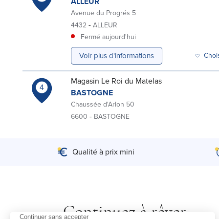
ALLEUR
Avenue du Progrés 5
-
4432
ALLEUR
Fermé aujourd'hui
Voir plus d'informations
Choi
Magasin Le Roi du Matelas
4
BASTOGNE
Chaussée d'Arlon 50
-
6600
BASTOGNE
Fermé aujourd'hui
Voir plus d'informations
Choi
Qualité à prix mini
Magasin Le Roi du Matelas
5
BRUAY LA BUISSIÈRE
Zone commerciale CGR
-
Continuez à rêver.
62700
BRUAY LA BUISSIÈRE