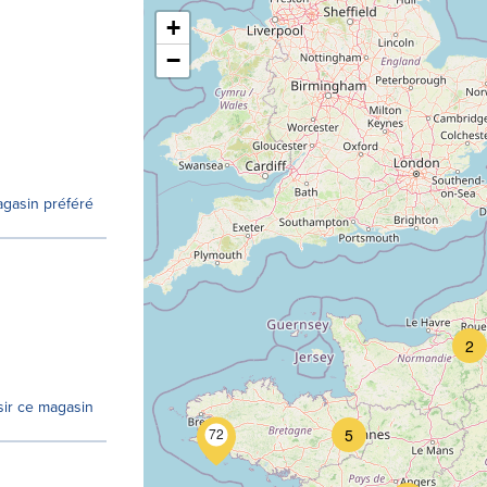
+
−
gasin préféré
2
sir ce magasin
72
5