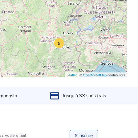
5
Leaflet
| ©
OpenStreetMap
contributors
 magasin
Jusqu'à 3X sans frais
S'inscrire