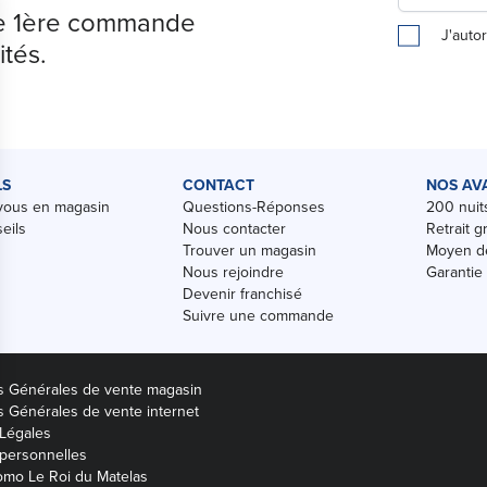
tre 1ère commande
J'auto
sir ce magasin
ités.
LS
CONTACT
NOS AV
19:00
vous en magasin
Questions-Réponses
200 nuits
eils
Nous contacter
Retrait g
sir ce magasin
Trouver un magasin
Moyen de
Nous rejoindre
Garantie
Devenir franchisé
Suivre une commande
s Générales de vente magasin
s Générales de vente internet
Légales
sir ce magasin
personnelles
mo Le Roi du Matelas