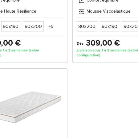
t équilibré
Confort équilibré
e Haute Résilience
Mousse Viscoélastique
90x190
90x200
80x200
90x190
90x20
+5
,00 €
309,00 €
Dès
s 1 à 2 semaines (selon
Livraison sous 1 à 2 semaines (selon
)
configuration)