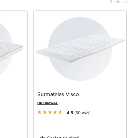
4
articles
Surmatelas Visco
DREAMWAY
4.5
50
avis