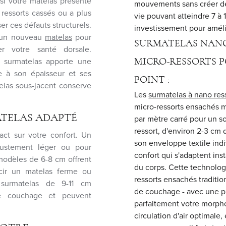
: si votre matelas présente
mouvements sans créer d
 ressorts cassés ou a plus
vie pouvant atteindre 7 à 
r ces défauts structurels.
investissement pour amél
ns un nouveau
matelas
pour
SURMATELAS NANO
r votre santé dorsale.
e surmatelas apporte une
MICRO-RESSORTS P
e à son épaisseur et ses
POINT :
elas sous-jacent conserve
Les
surmatelas à nano res
micro-ressorts ensachés mi
ATELAS ADAPTÉ
par mètre carré pour un s
ressort, d'environ 2-3 c
act sur votre confort. Un
son enveloppe textile indi
ustement léger ou pour
confort qui s'adaptent i
 modèles de 6-8 cm offrent
du corps. Cette technolog
cir un matelas ferme ou
ressorts ensachés traditio
 surmatelas de 9-11 cm
de couchage - avec une p
de couchage et peuvent
parfaitement votre morpho
circulation d'air optimale