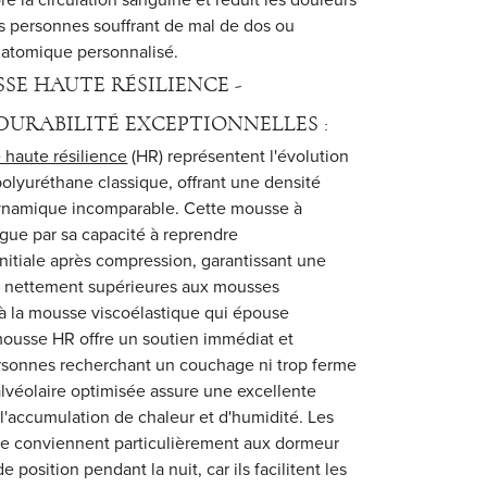
les personnes souffrant de mal de dos ou
natomique personnalisé.
E HAUTE RÉSILIENCE -
URABILITÉ EXCEPTIONNELLES :
 haute résilience
(HR) représentent l'évolution
olyuréthane classique, offrant une densité
ynamique incomparable. Cette mousse à
ngue par sa capacité à reprendre
nitiale après compression, garantissant une
ité nettement supérieures aux mousses
à la mousse viscoélastique qui épouse
mousse HR offre un soutien immédiat et
ersonnes recherchant un couchage ni trop ferme
alvéolaire optimisée assure une excellente
nt l'accumulation de chaleur et d'humidité. Les
nce conviennent particulièrement aux dormeur
osition pendant la nuit, car ils facilitent les