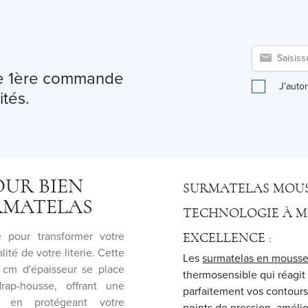
tre 1ère commande
J'auto
ités.
OUR BIEN
SURMATELAS MOUSS
RMATELAS
TECHNOLOGIE À M
e pour transformer votre
EXCELLENCE :
ité de votre literie. Cette
Les
surmatelas en mousse
 cm d'épaisseur se place
thermosensible qui réagit
rap-housse, offrant une
parfaitement vos contours
t en protégeant votre
points de pression, amélio