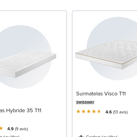
Surmatelas Visco T11
SWISSWAY
as Hybride 35 T11
4.6
13
avis
4.9
9
avis