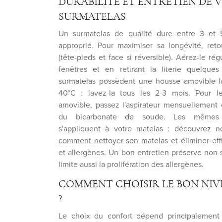
DURABILITÉ ET ENTRETIEN DE 
SURMATELAS
Un surmatelas de qualité dure entre 3 et 
approprié. Pour maximiser sa longévité, ret
(tête-pieds et face si réversible). Aérez-le ré
fenêtres et en retirant la literie quelque
surmatelas possèdent une housse amovible 
40°C : lavez-la tous les 2-3 mois. Pour 
amovible, passez l'aspirateur mensuellement e
du bicarbonate de soude. Les mêmes t
s'appliquent à votre matelas : découvrez 
comment nettoyer son matelas
et éliminer ef
et allergènes. Un bon entretien préserve non 
limite aussi la prolifération des allergènes.
COMMENT CHOISIR LE BON NIV
?
Le choix du confort dépend principalement d