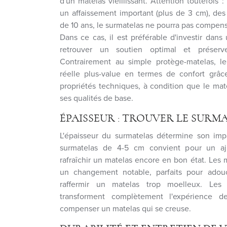
d'un matelas vieillissant. Attention toutefois 
un affaissement important (plus de 3 cm), des
de 10 ans, le surmatelas ne pourra pas compense
Dans ce cas, il est préférable d'investir da
retrouver un soutien optimal et préserve
Contrairement au simple protège-matelas, l
réelle plus-value en termes de confort grâc
propriétés techniques, à condition que le mat
ses qualités de base.
ÉPAISSEUR : TROUVER LE SURM
L'épaisseur du surmatelas détermine son imp
surmatelas de 4-5 cm convient pour un aj
rafraîchir un matelas encore en bon état. Les
un changement notable, parfaits pour adou
raffermir un matelas trop moelleux. Les
transforment complètement l'expérience 
compenser un matelas qui se creuse.