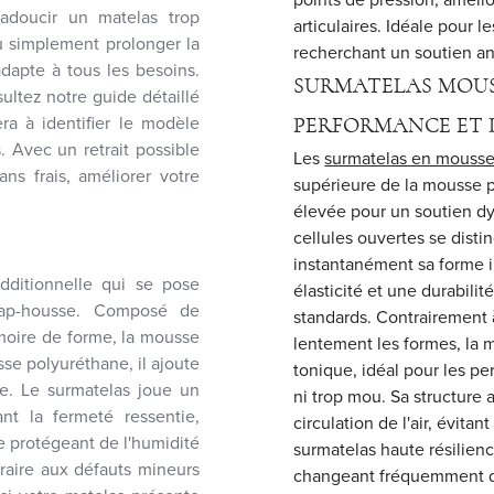
 adoucir un matelas trop
articulaires. Idéale pour 
u simplement prolonger la
recherchant un soutien a
adapte à tous les besoins.
SURMATELAS MOUSS
ltez notre guide détaillé
ra à identifier le modèle
PERFORMANCE ET D
. Avec un retrait possible
Les
surmatelas en mousse
s frais, améliorer votre
supérieure de la mousse p
élevée pour un soutien d
cellules ouvertes se disti
instantanément sa forme i
dditionnelle qui se pose
élasticité et une durabil
rap-housse. Composé de
standards. Contrairement 
oire de forme, la mousse
lentement les formes, la 
sse polyuréthane, il ajoute
tonique, idéal pour les p
ge. Le surmatelas joue un
ni trop mou. Sa structure 
ant la fermeté ressentie,
circulation de l'air, évita
e protégeant de l'humidité
surmatelas haute résilie
raire aux défauts mineurs
changeant fréquemment de p