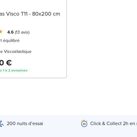
as Visco T11 - 80x200 cm
4.6
13
avis
t équilibré
e Viscoélastique
0 €
us 1 à 2 semaines
200 nuits d’essai
Click & Collect 2h en