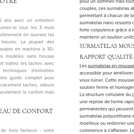
VOTRE
pour un sommeil frais tout
couples, ces surmatelas 
permettant à chacun de b
5 ans avec un entretien
surmatelas nano ressorts
ournez-le tous les 3 mois
forte corpulence grâce à l
gulièrement en ouvrant les
maintenir un soutien unif
s heures. La plupart des
SURMATELAS MOUS
lavable en machine à 30-
les modèles sans housse
RAPPORT QUALITÉ-
t traitez les taches avec
Les
surmatelas en mousse
echniques d'entretien
accessible pour améliorer
notre guide complet pour
vous ruiner. Cette mousse
ficacement taches, odeurs
soutien ferme et homogène
seulement le confort mais
La structure cellulaire du
une reprise de forme rapi
permanentes qui peuvent 
EAU DE CONFORT
surmatelas polyuréthane e
moelleux ou redonner un
e trois facteurs : votre
commence à s'affaisser. Le