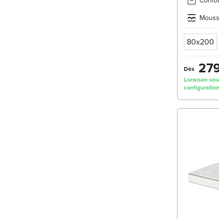
Confor
Mouss
80x200
279
Dès
Livraison sou
configuration