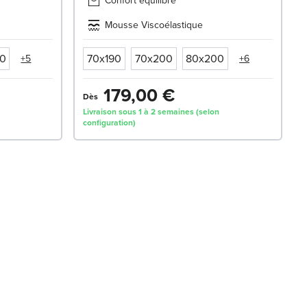
Confort équilibré
Mousse Viscoélastique
0
70x190
70x200
80x200
+5
+6
179,00 €
Dès
Livraison sous 1 à 2 semaines (selon
configuration)