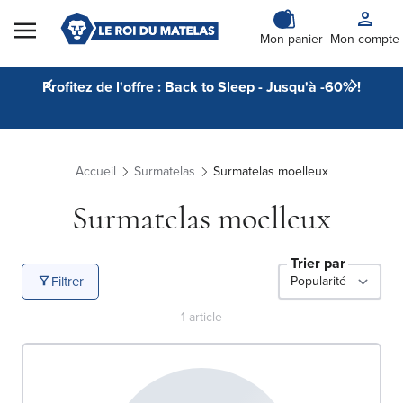
Skip to Content
Mon panier
Mon compte
Profitez de l'offre : Back to Sleep - Jusqu'à -60% !
Accueil
Surmatelas
Surmatelas moelleux
Surmatelas moelleux
Trier par
Filtrer
1
article