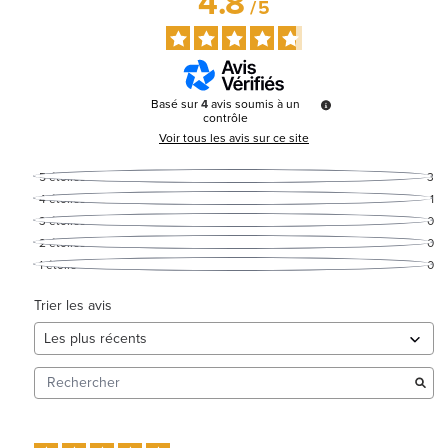
4.8
/
5
Basé sur
4
avis soumis à un
contrôle
Voir tous les avis sur ce site
5
étoiles
3
4
étoiles
1
3
étoiles
0
2
étoiles
0
1
étoile
0
Trier les avis