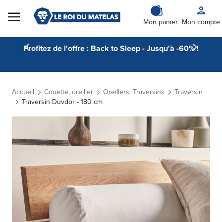
Skip to Content
Mon panier
Mon compte
Profitez de l'offre : Back to Sleep - Jusqu'à -60% !
Accueil
Couette, oreiller
Oreillers, Traversins
Traversin
Traversin Duvdor - 180 cm