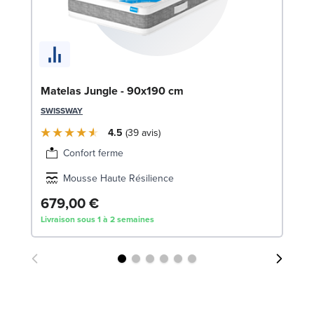
Li
Matelas Jungle - 90x190 cm
LE
SWISSWAY
4.5
39
avis
Confort ferme
Mousse Haute Résilience
679,00 €
7
Livraison sous 1 à 2 semaines
Liv