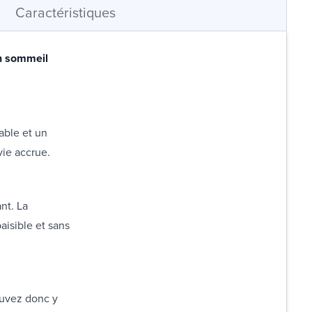
Caractéristiques
un sommeil
able et un
vie accrue.
nt. La
aisible et sans
ouvez donc y