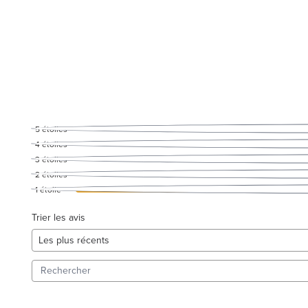
5
étoiles
4
étoiles
3
étoiles
2
étoiles
1
étoile
Trier les avis