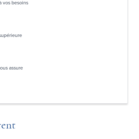
 à vos besoins
 supérieure
vous assure
rent