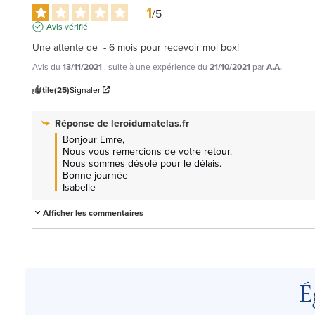
1
/
5
Avis vérifié
Une attente de  - 6 mois pour recevoir moi box!
Avis du
13/11/2021
, suite à une expérience du
21/10/2021
par
A.A.
Utile
(25)
Signaler
Réponse de
leroidumatelas.fr
Bonjour Emre,

Nous vous remercions de votre retour.

Nous sommes désolé pour le délais.

Bonne journée

Isabelle
Afficher les commentaires
É