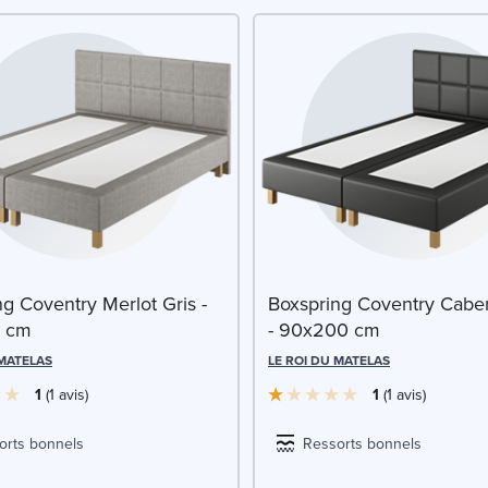
g Coventry Merlot Gris -
Boxspring Coventry Caber
 cm
- 90x200 cm
 MATELAS
LE ROI DU MATELAS
1
1
avis
1
1
avis
orts bonnels
Ressorts bonnels