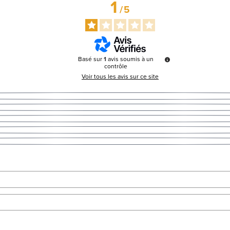
1
/
5
Basé sur
1
avis soumis à un
contrôle
Voir tous les avis sur ce site