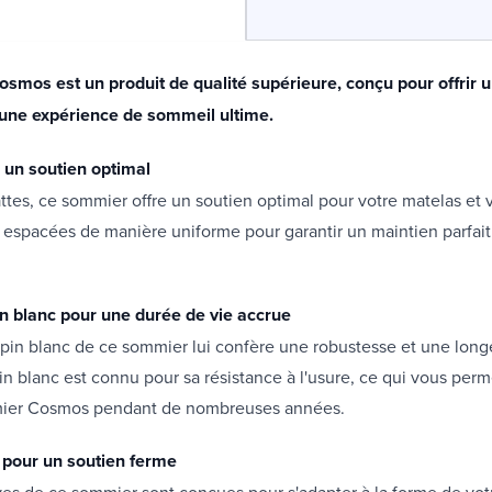
smos est un produit de qualité supérieure, conçu pour offrir 
 une expérience de sommeil ultime.
r un soutien optimal
ttes, ce sommier offre un soutien optimal pour votre matelas et v
t espacées de manière uniforme pour garantir un maintien parfait
n blanc pour une durée de vie accrue
pin blanc de ce sommier lui confère une robustesse et une long
in blanc est connu pour sa résistance à l'usure, ce qui vous perme
mier Cosmos pendant de nombreuses années.
s pour un soutien ferme
ives de ce sommier sont conçues pour s'adapter à la forme de vot