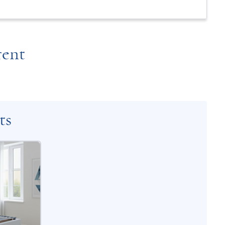
rent
ts