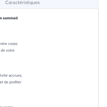
Caractéristiques
un sommeil
otre corps.
 de votre
évité accrues.
t de profiter
re corps,