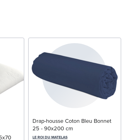
Som
Drap-housse Coton Bleu Bonnet
Blan
25 - 90x200 cm
45x70
LE RO
LE ROI DU MATELAS