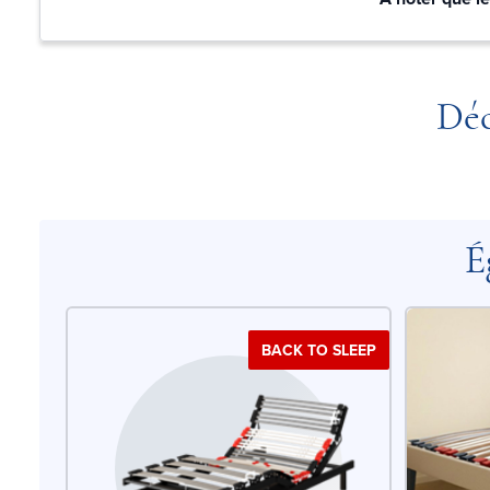
Déc
É
BACK TO SLEEP