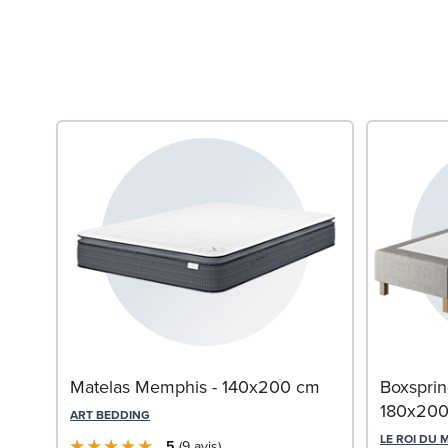
Matelas Memphis - 140x200 cm
Boxsprin
180x20
ART BEDDING
LE ROI DU 
5
9
avis