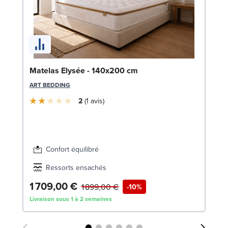
So
Matelas Elysée - 140x200 cm
c
ART BEDDING
LE
2
1
avis
Confort équilibré
Ressorts ensachés
1 709,00 €
4
1 899,00 €
-10%
Livraison sous 1 à 2 semaines
Liv