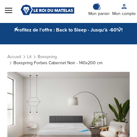
Skip to Content
Mon panier
Mon compte
Profitez de l'offre : Back to Sleep - Jusqu'à -60% !
Accueil
Lit
Boxspring
Boxspring Forbes Cabernet Noir - 140x200 cm