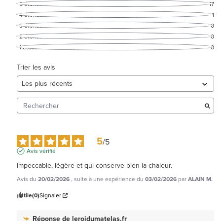
5
étoiles
17
4
étoiles
1
3
étoiles
0
2
étoiles
0
1
étoile
0
Trier les avis
5
/
5
Avis vérifié
Impeccable, légère et qui conserve bien la chaleur.
Avis du
20/02/2026
, suite à une expérience du
03/02/2026
par
ALAIN M.
Utile
(0)
Signaler
Réponse de
leroidumatelas.fr