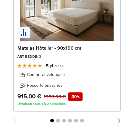
So
Matelas Hôtelier - 90x190 cm
c
ART BEDDING
LE
5
4
avis
Confort enveloppant
Ressorts ensachés
915,00 €
5
1 309,00 €
-30%
Livraison sous 1 à 2 semaines
Liv