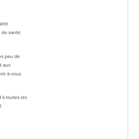
lité
t de santé.
rès peu de
t aux
voir à vous
 à toutes les
l.