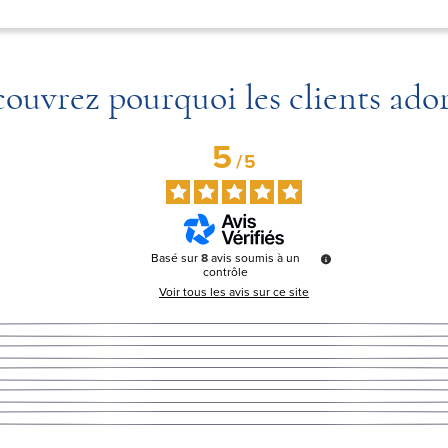
ouvrez pourquoi les clients ado
5
/
5
Basé sur
8
avis soumis à un
contrôle
Voir tous les avis sur ce site