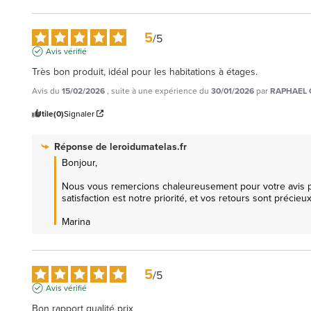
5
/
5
Avis vérifié
Très bon produit, idéal pour les habitations à étages.
Avis du
15/02/2026
, suite à une expérience du
30/01/2026
par
RAPHAEL 
Utile
(0)
Signaler
Réponse de
leroidumatelas.fr
Bonjour,

Nous vous remercions chaleureusement pour votre avis pos
satisfaction est notre priorité, et vos retours sont précieu
Marina
5
/
5
Avis vérifié
Bon rapport qualité prix