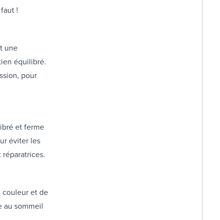
 faut !
et une
ien équilibré.
ssion, pour
libré et ferme
ur éviter les
 réparatrices.
 couleur et de
ce au sommeil