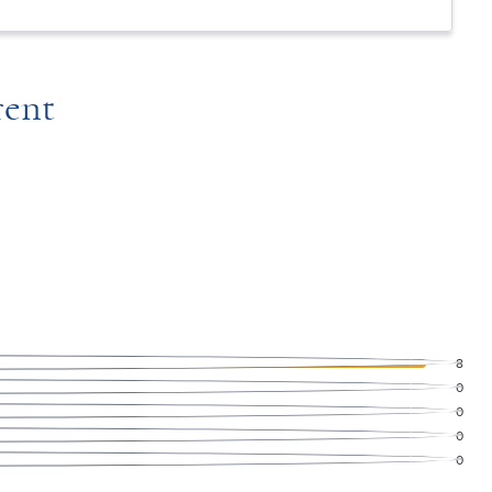
rent
8
0
0
0
0