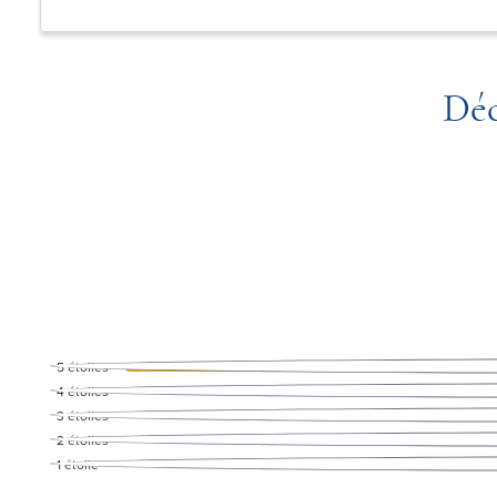
Déc
5
étoiles
4
étoiles
3
étoiles
2
étoiles
1
étoile