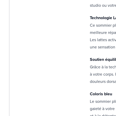
studio ou votr
Technologie L
Ce sommier pli
meilleure répa
Les lattes act
une sensation 
Soutien équili
Grâce à la tec
à votre corps.
douleurs dorsa
Coloris bleu
Le sommier pli
gaieté à votre
et à la détente