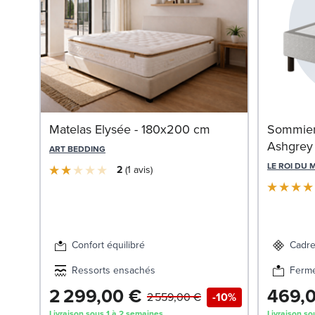
Matelas Elysée - 180x200 cm
Sommier 
Ashgrey
ART BEDDING
LE ROI DU 
2
1
avis
Confort équilibré
Cadre
Ressorts ensachés
Ferm
2 299,00 €
469,
2 559,00 €
-10%
Livraison sous 1 à 2 semaines
Livraison so