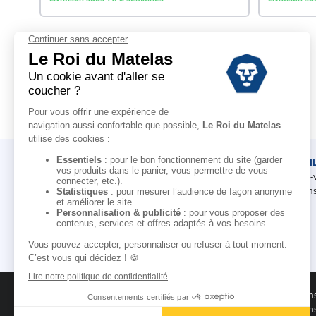
LE ROI DU MATELAS
CONSEI
Notre histoire
Rendez-
Notre savoir-faire
Nos cons
Nos marques
Pour les professionnels
Campagne d'affiliation
Conditions des offres
Condition
Black Friday
Condition