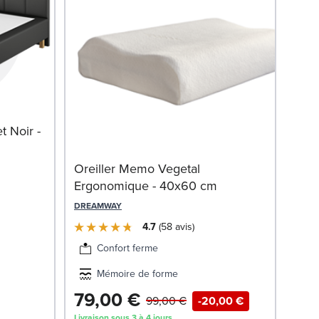
Som
 Noir -
Bla
Oreiller Memo Vegetal
LE RO
Ergonomique - 40x60 cm
DREAMWAY
4.7
58
avis
Confort ferme
Mémoire de forme
79,00 €
47
99,00 €
-20,00 €
Livraison sous 3 à 4 jours
Livrai