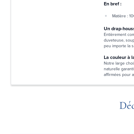
En bref :
Matière : 1
Un drap-houss
Entièrement comp
duveteuse, soupl
peu importe la s
La couleur à l
Notre large choix
naturelle garant
affirmées pour 
Déc