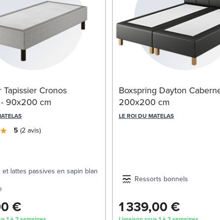
Tapissier Cronos
Boxspring Dayton Cabernet
 - 90x200 cm
200x200 cm
MATELAS
LE ROI DU MATELAS
5
2
avis
 et lattes passives en sapin blanc
Ressorts bonnels
e
00 €
1 339,00 €
us 1 à 2 semaines
Livraison sous 1 à 2 semaines