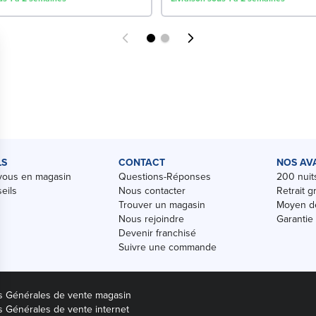
LS
CONTACT
NOS AV
vous en magasin
Questions-Réponses
200 nuits
eils
Nous contacter
Retrait g
Trouver un magasin
Moyen de
Nous rejoindre
Garantie
Devenir franchisé
Suivre une commande
s Générales de vente magasin
s Générales de vente internet