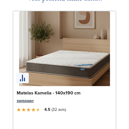
So
Matelas Kamelia - 140x190 cm
9
SWISSWAY
LE
4.5
32
avis