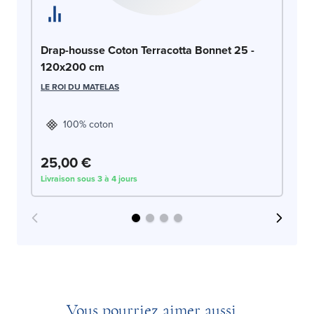
Dr
Drap-housse Coton Terracotta Bonnet 25 -
c
120x200 cm
LE
LE ROI DU MATELAS
100% coton
25,00 €
2
Livraison sous 3 à 4 jours
Liv
Vous pourriez aimer aussi...