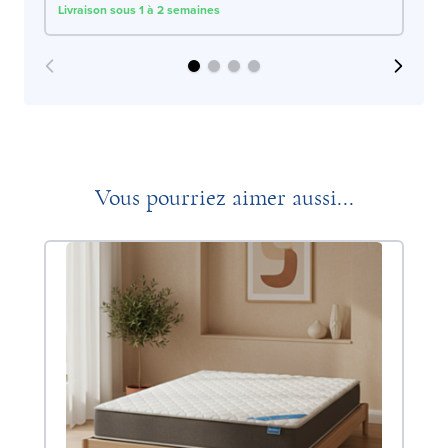
Livraison sous 1 à 2 semaines
Liv
Vous pourriez aimer aussi...