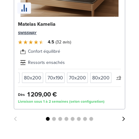
En
Matelas Kamelia
c
SWISSWAY
SW
4.5
32
avis
1
Confort équilibré
Liv
Ressorts ensachés
70x200
80x200
70x190
70x200
80x200
+9
1 209,00 €
Dès
Livraison sous 1 à 2 semaines (selon configuration)