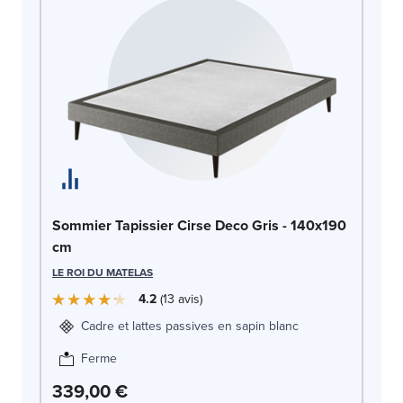
So
Sommier Tapissier Cirse Deco Gris - 140x190
14
cm
LE
LE ROI DU MATELAS
4.2
13
avis
Cadre et lattes passives en sapin blanc
Ferme
339,00 €
3