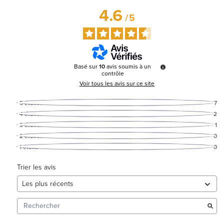
4.6
/
5
Basé sur
10
avis soumis à un
contrôle
Voir tous les avis sur ce site
5
étoiles
7
4
étoiles
2
3
étoiles
1
2
étoiles
0
1
étoile
0
Trier les avis