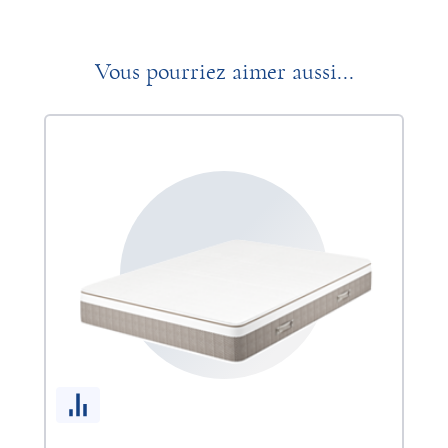
Vous pourriez aimer aussi...
So
9