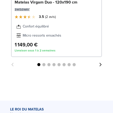
LE
Matelas Virgam Duo - 120x190 cm
SWISSWAY
3.5
2
avis
Confort équilibré
Micro ressorts ensachés
1 149,00 €
2
Livraison sous 1 à 2 semaines
Liv
LE ROI DU MATELAS