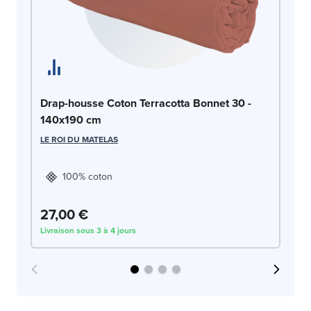
Dr
Drap-housse Coton Terracotta Bonnet 30 -
c
140x190 cm
LE
LE ROI DU MATELAS
100% coton
27,00 €
2
Livraison sous 3 à 4 jours
Liv