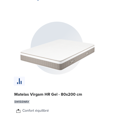
So
c
LE 
Matelas Virgam HR Gel - 80x200 cm
SWISSWAY
Confort équilibré