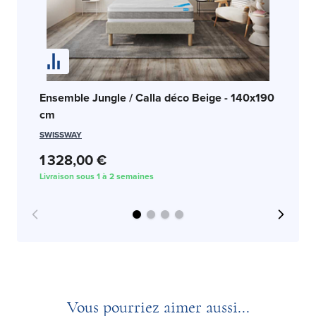
En
Ensemble Jungle / Calla déco Beige - 140x190
cm
DO
SWISSWAY
6
1 328,00 €
Liv
Livraison sous 1 à 2 semaines
Vous pourriez aimer aussi...