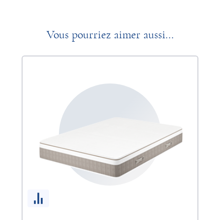
Vous pourriez aimer aussi...
So
1