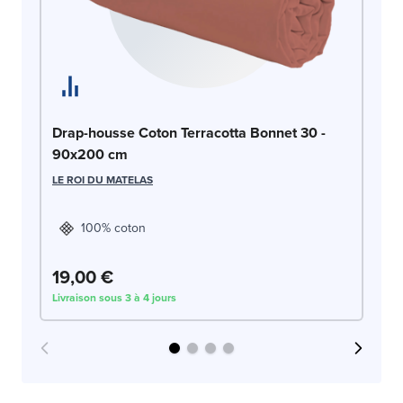
Dr
Drap-housse Coton Terracotta Bonnet 30 -
c
90x200 cm
LE
LE ROI DU MATELAS
100% coton
19,00 €
1
Livraison sous 3 à 4 jours
Liv