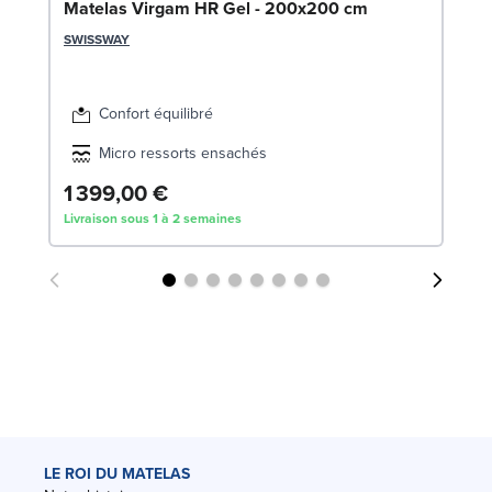
LE
Matelas Virgam HR Gel - 200x200 cm
SWISSWAY
Confort équilibré
Micro ressorts ensachés
1 399,00 €
4
Livraison sous 1 à 2 semaines
Liv
LE ROI DU MATELAS