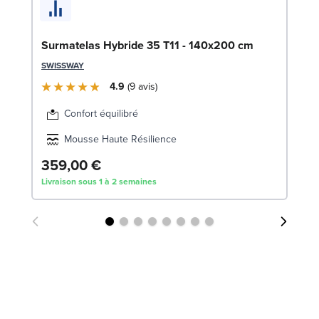
So
c
LE
Surmatelas Hybride 35 T11 - 140x200 cm
SWISSWAY
4.9
9
avis
Confort équilibré
Mousse Haute Résilience
359,00 €
3
Livraison sous 1 à 2 semaines
Liv