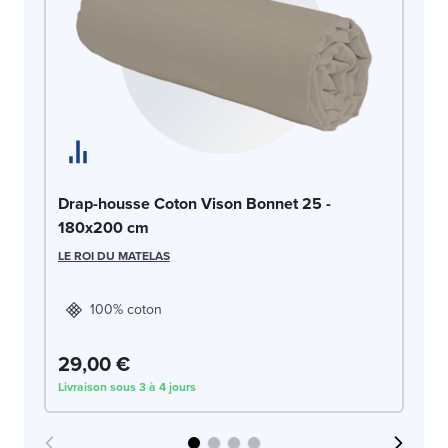
Dr
Drap-housse Coton Vison Bonnet 25 -
1
180x200 cm
LE
LE ROI DU MATELAS
100% coton
29,00 €
2
Livraison sous 3 à 4 jours
Liv