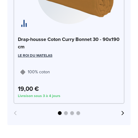
Dr
Drap-housse Coton Curry Bonnet 30 - 90x190
c
cm
LE
LE ROI DU MATELAS
100% coton
19,00 €
1
Livraison sous 3 à 4 jours
Liv