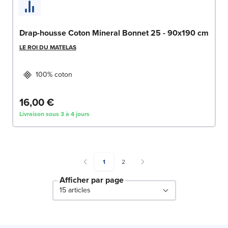
Drap-housse Coton Mineral Bonnet 25 - 90x190 cm
LE ROI DU MATELAS
100% coton
16,00 €
Livraison sous 3 à 4 jours
You're currently reading page
Page
1
2
Afficher par page
par page