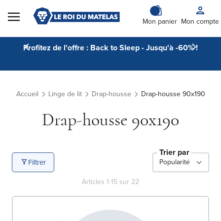
Skip to Content
Mon panier
Mon compte
Profitez de l'offre : Back to Sleep - Jusqu'à -60% !
Accueil
Linge de lit
Drap-housse
Drap-housse 90x190
Drap-housse 90x190
Trier par
Filtrer
Articles
1
-
15
sur
22