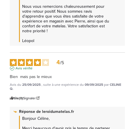
Nous vous remercions chaleureusement pour 
votre retour positif. Nous sommes ravis 
d'apprendre que vous êtes satisfaite de votre 
expérience en magasin avec Pierre, ainsi que du 
confort de votre matelas. Votre satisfaction est 
notre priorité !  

Léopol
4
/
5
Avis vérifié
Bien  mais pas le mieux
Avis du
25/09/2025
, suite à une expérience du
09/09/2025
par
CELINE
Q.
Utile
(0)
Signaler
Réponse de
leroidumatelas.fr
Bonjour Céline, 

Merci beaucoup d'avoir pris le temps de partager 