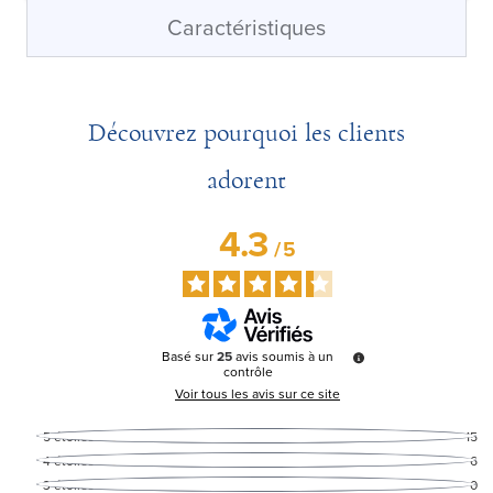
Caractéristiques
Découvrez pourquoi les clients
adorent
4.3
/
5
Basé sur
25
avis soumis à un
contrôle
Voir tous les avis sur ce site
5
étoiles
15
4
étoiles
6
3
étoiles
0