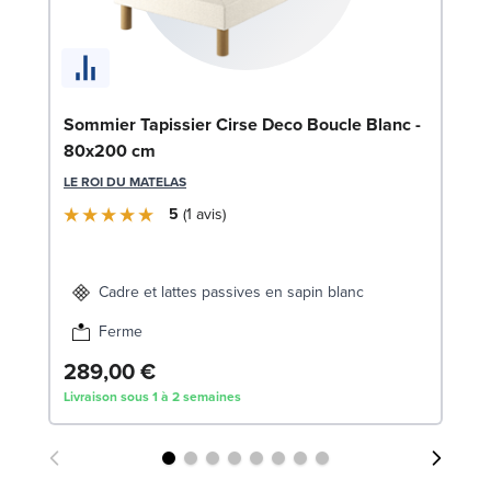
En
Sommier Tapissier Cirse Deco Boucle Blanc -
c
80x200 cm
SW
LE ROI DU MATELAS
5
1
avis
1
Liv
Cadre et lattes passives en sapin blanc
Ferme
289,00 €
Livraison sous 1 à 2 semaines