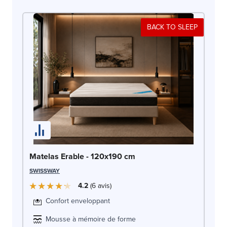
BACK TO SLEEP
Ma
Matelas Erable - 120x190 cm
SW
SWISSWAY
4.2
6
avis
Confort enveloppant
Mousse à mémoire de forme