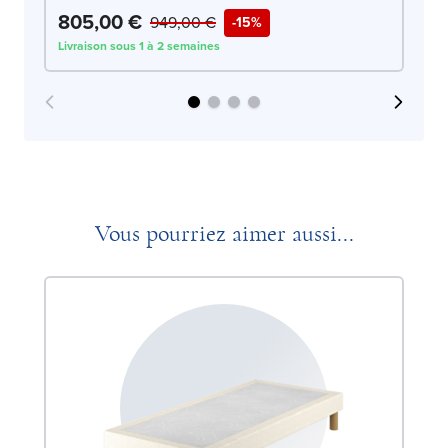
805,00 €
8
949,00 €
-15%
Livraison sous 1 à 2 semaines
Liv
Vous pourriez aimer aussi...