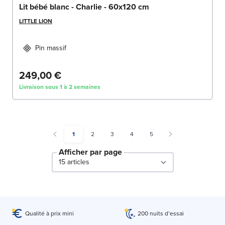
Lit bébé blanc - Charlie - 60x120 cm
LITTLE LION
Pin massif
249,00 €
Livraison sous 1 à 2 semaines
You're currently reading page
Page
Page
Page
Page
1
2
3
4
5
Afficher par page
par page
Qualité à prix mini
200 nuits d’essai