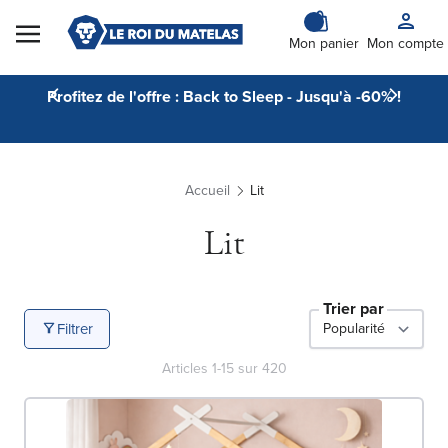
Skip to Content
Mon panier
Mon compte
Profitez de l'offre : Back to Sleep - Jusqu'à -60% !
Accueil
Lit
Lit
Trier par
Filtrer
Articles
1
-
15
sur
420