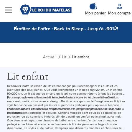
Skip to Content
Mon panier
Mon compte
Profitez de l'offre : Back to Sleep - Jusqu'à -60% !
Accueil
Lit
Lit enfant
Lit enfant
Découvrez notre sélection de lits enfant conçus pour accompagner les nuits et les
aventures des plus jeunes. Que vous recherchiez un lit bébé 60x120 cm, un lit enfant
90x200 cm, un lit cabane ou encore un lit tipi, notre gamme répond à tous les besoins
pour aménager une chambre à la fois confortable, sécurisée et pleine d'imagination.
Pensés pour favoriser le sommeil et le bien-être de votre enfant, nos lits enfant
associent qualité, robustesse et design. Du lit cabane qui stimule l'imaginaire au lit tipi au
style tendance, en passant par les lits superposés pratiques pour optimiser l'espace,
chaque modèle a été sélectionné pour offrir un couchage adapté à chaque étape de la
Fabriqués à partir de matériaux résistants comme le pin massif, le bois ou le MDF, nos
croissance.
lits enfant allient durabilité et sécurité. Certains modèles sont équipés de barrières de
protection ou de sommiers intégrés afin de garantir un confort optimal nuit après nuit.
Que vous aménagiez une chambre de bébé, une chambre d'enfant ou un espace
partagé entre frères et sœurs, vous trouverez le lit idéal parmi notre large choix de
dimensions, de styles et de coloris. Comparez nos différents modèles et choisissez le lit
enfant qui accompagnera les rêves, les jeux et les moments de détente de votre enfant