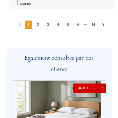
Marina
1
2
3
4
5
6
14
Également consultés par nos
clients
BACK TO SLEEP