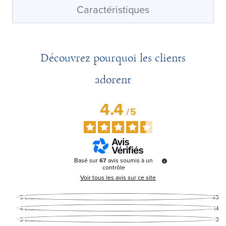
Caractéristiques
Découvrez pourquoi les clients
adorent
4.4
/
5
Basé sur
67
avis soumis à un
contrôle
Voir tous les avis sur ce site
5
étoiles
45
4
étoiles
14
3
étoiles
3