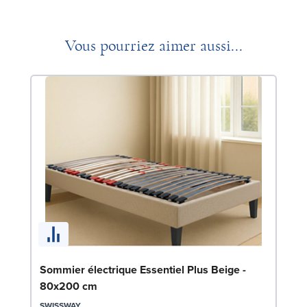
Vous pourriez aimer aussi...
En
Sommier électrique Essentiel Plus Beige -
1
80x200 cm
SW
SWISSWAY