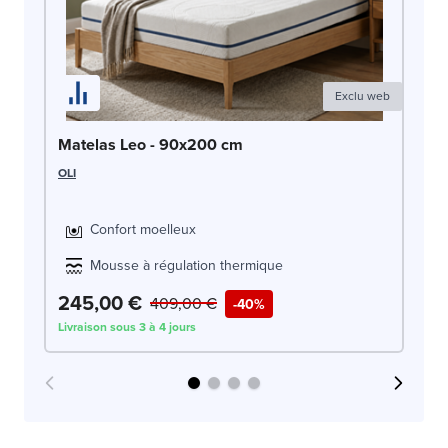
Exclu web
Ma
Matelas Leo - 90x200 cm
OLI
OLI
Confort moelleux
Mousse à régulation thermique
245,00 €
2
409,00 €
-40%
Livraison sous 3 à 4 jours
Liv