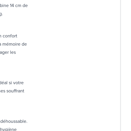
bine 14 cm de
g.
n confort
 à mémoire de
ager les
éal si votre
es souffrant
t déhoussable.
e hygiène