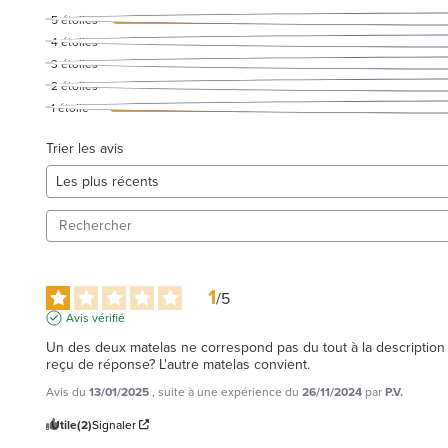
5
étoiles
4
étoiles
3
étoiles
2
étoiles
1
étoile
Trier les avis
1
/
5
Avis vérifié
Un des deux matelas ne correspond pas du tout à la description
reçu de réponse? L'autre matelas convient.
Avis du
13/01/2025
, suite à une expérience du
26/11/2024
par
P.V.
Utile
(2)
Signaler