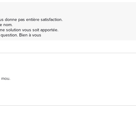
 donne pas entière satisfaction.

e nom.

e solution vous soit apportée.

e question. Bien à vous
s mou.