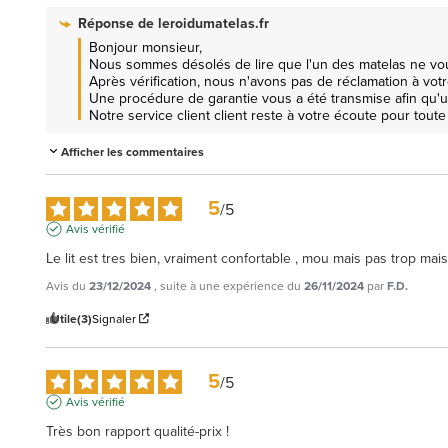
Réponse de
leroidumatelas.fr
Bonjour monsieur, 

Nous sommes désolés de lire que l'un des matelas ne vous
Après vérification, nous n'avons pas de réclamation à votr
Une procédure de garantie vous a été transmise afin qu'un
Notre service client client reste à votre écoute pour tout
Afficher les commentaires
5
/
5
Avis vérifié
Le lit est tres bien, vraiment confortable , mou mais pas trop mai
Avis du
23/12/2024
, suite à une expérience du
26/11/2024
par
F.D.
Utile
(3)
Signaler
5
/
5
Avis vérifié
Très bon rapport qualité-prix !