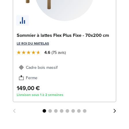
En
Sommier à lattes Flex Plus Fixe - 70x200 cm
c
LE ROI DU MATELAS
SW
4.6
75
avis
1
Cadre bois massif
Liv
Ferme
149,00 €
Livraison sous 1 à 2 semaines