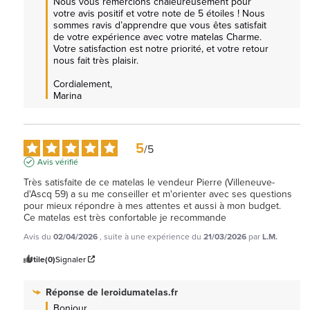
Nous vous remercions chaleureusement pour 
votre avis positif et votre note de 5 étoiles ! Nous 
sommes ravis d’apprendre que vous êtes satisfait 
de votre expérience avec votre matelas Charme. 
Votre satisfaction est notre priorité, et votre retour 
nous fait très plaisir.

Cordialement, 

Marina
5
/
5
Avis vérifié
Très satisfaite de ce matelas le vendeur Pierre (Villeneuve-
d'Ascq 59) a su me conseiller et m'orienter avec ses questions 
pour mieux répondre à mes attentes et aussi à mon budget.

Ce matelas est très confortable je recommande  
Avis du
02/04/2026
, suite à une expérience du
21/03/2026
par
L.M.
Utile
(0)
Signaler
Réponse de
leroidumatelas.fr
Bonjour,  
