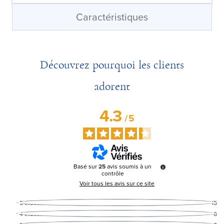
Caractéristiques
Découvrez pourquoi les clients
adorent
4.3
/
5
Basé sur
25
avis soumis à un
contrôle
Voir tous les avis sur ce site
5
étoiles
15
4
étoiles
6