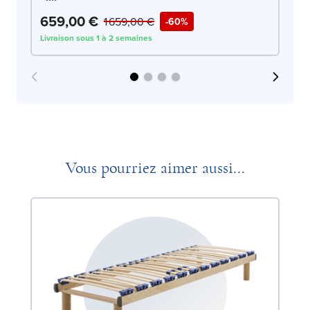
659,00 €
6
1 659,00 €
-60%
Livraison sous 1 à 2 semaines
Liv
Vous pourriez aimer aussi...