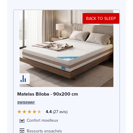
BACK TO SLEEP
Ma
Matelas Biloba - 90x200 cm
SW
SWISSWAY
4.4
27
avis
Confort moelleux
Ressorts ensachés