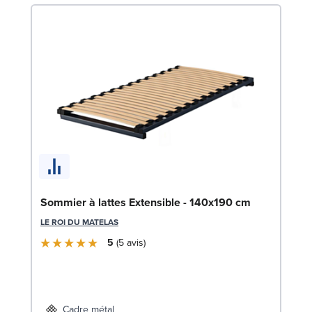
En
Sommier à lattes Extensible - 140x190 cm
c
LE ROI DU MATELAS
SW
5
5
avis
1
Liv
Cadre métal