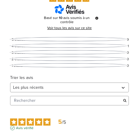
Basé sur
10
avis soumis à un
contrôle
Voir tous les avis sur ce site
5
étoiles
9
4
étoiles
1
3
étoiles
0
2
étoiles
0
1
étoile
0
Trier les avis
5
/
5
Avis vérifié