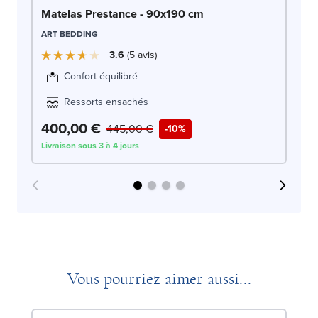
Ma
Matelas Prestance - 90x190 cm
DO
ART BEDDING
3.6
5
avis
Confort équilibré
Ressorts ensachés
400,00 €
4
445,00 €
-10%
Livraison sous 3 à 4 jours
Liv
Vous pourriez aimer aussi...