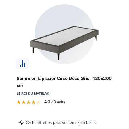
En
Sommier Tapissier Cirse Deco Gris - 120x200
14
cm
SW
LE ROI DU MATELAS
4.2
13
avis
1
Liv
Cadre et lattes passives en sapin blanc