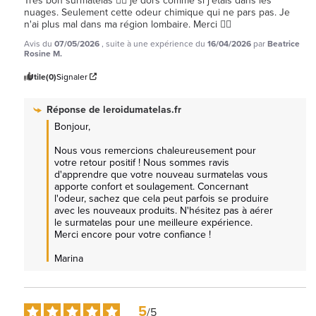
Très bon surmatelas 👍🏾 je dors comme si j'étais dans les 
nuages. Seulement cette odeur chimique qui ne pars pas. Je 
n'ai plus mal dans ma région lombaire. Merci 👍🏾
Avis du
07/05/2026
, suite à une expérience du
16/04/2026
par
Beatrice
Rosine M.
Utile
(0)
Signaler
Réponse de
leroidumatelas.fr
Bonjour,

Nous vous remercions chaleureusement pour 
votre retour positif ! Nous sommes ravis 
d'apprendre que votre nouveau surmatelas vous 
apporte confort et soulagement. Concernant 
l'odeur, sachez que cela peut parfois se produire 
avec les nouveaux produits. N'hésitez pas à aérer 
le surmatelas pour une meilleure expérience. 
Merci encore pour votre confiance !

Marina
5
/
5