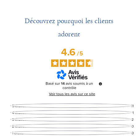
Découvrez pourquoi les clients
adorent
4.6
/
5
Basé sur
14
avis soumis à un
contrôle
Voir tous les avis sur ce site
5
étoiles
11
4
étoiles
1
3
étoiles
2
2
étoiles
0
1
étoile
0