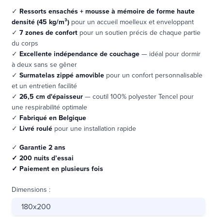
✓
Ressorts ensachés + mousse à mémoire de forme haute
densité (45 kg/m³)
pour un accueil moelleux et enveloppant
✓
7 zones de confort
pour un soutien précis de chaque partie
du corps
✓
Excellente indépendance de couchage
— idéal pour dormir
à deux sans se gêner
✓
Surmatelas zippé amovible
pour un confort personnalisable
et un entretien facilité
✓
26,5 cm d'épaisseur
— coutil 100% polyester Tencel pour
une respirabilité optimale
✓
Fabriqué en
Belgique
✓
Livré roulé
pour une installation rapide
✓
Garantie 2 ans
✓ 200 nuits d’essai
✓ Paiement en plusieurs fois
Dimensions
:
180x200