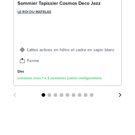
En
Sommier Tapissier Cosmos Deco Jazz
(x
LE ROI DU MATELAS
SW
1
Liv
Lattes actives en hêtre et cadre en sapin blanc
Ferme
Dès
Livraison sous 1 à 2 semaines (selon configuration)