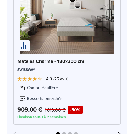
Ma
Matelas Charme - 180x200 cm
OLI
SWISSWAY
4.3
25
avis
Confort équilibré
Ressorts ensachés
909,00 €
9
1 819,00 €
-50%
Livraison sous 1 à 2 semaines
Liv