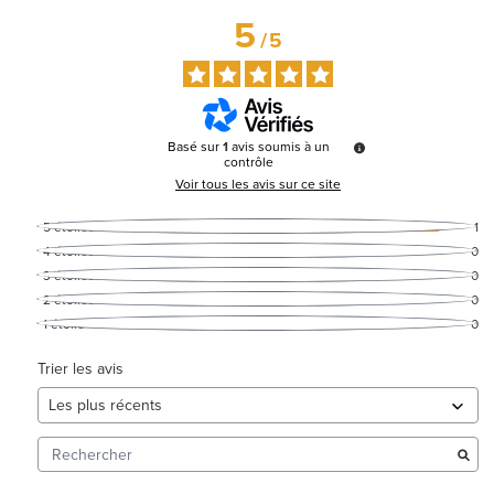
5
/
5
Basé sur
1
avis soumis à un
contrôle
Voir tous les avis sur ce site
5
étoiles
1
4
étoiles
0
3
étoiles
0
2
étoiles
0
1
étoile
0
Trier les avis