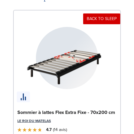
BACK TO SLEEP
Li
LE
Sommier à lattes Flex Extra Fixe - 70x200 cm
LE ROI DU MATELAS
4.7
14
avis