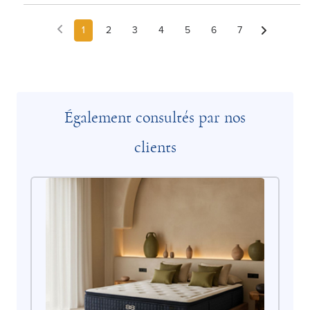
1
2
3
4
5
6
7
Également consultés par nos
clients