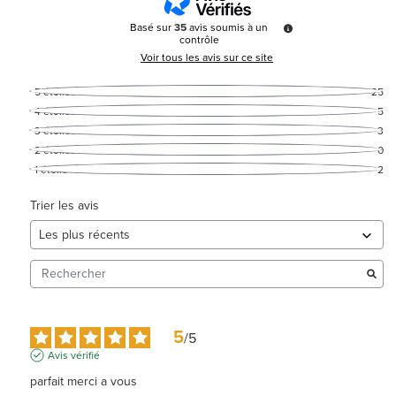
Basé sur
35
avis soumis à un
contrôle
Voir tous les avis sur ce site
5
étoiles
25
4
étoiles
5
3
étoiles
3
2
étoiles
0
1
étoile
2
Trier les avis
5
/
5
Avis vérifié
parfait merci a vous