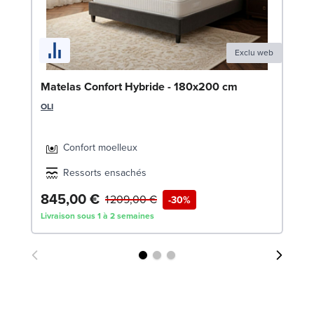
Exclu web
Ma
Matelas Confort Hybride - 180x200 cm
SW
OLI
Confort moelleux
Ressorts ensachés
845,00 €
7
1 209,00 €
-30%
Livraison sous 1 à 2 semaines
Liv