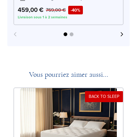
459,00 €
4
769,00 €
-40%
Livraison sous 1 à 2 semaines
Liv
Vous pourriez aimer aussi...
BACK TO SLEEP