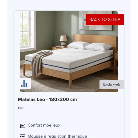
BACK TO SLEEP
Exclu web
Ma
Matelas Leo - 180x200 cm
OLI
OLI
Confort moelleux
Mousse à régulation thermique