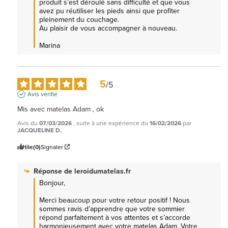
produit s’est déroulé sans difficulté et que vous 
avez pu réutiliser les pieds ainsi que profiter 
pleinement du couchage.

Au plaisir de vous accompagner à nouveau.

Marina
5
/
5
Avis vérifié
Mis avec matelas Adam , ok
Avis du
07/03/2026
, suite à une expérience du
16/02/2026
par
JACQUELINE D.
Utile
(0)
Signaler
Réponse de
leroidumatelas.fr
Bonjour,

Merci beaucoup pour votre retour positif ! Nous 
sommes ravis d’apprendre que votre sommier 
répond parfaitement à vos attentes et s’accorde 
harmonieusement avec votre matelas Adam. Votre 