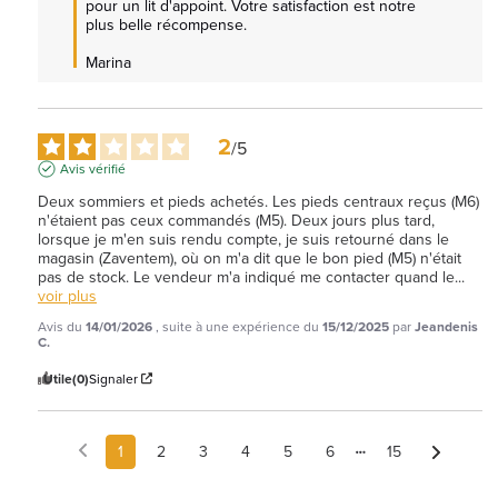
pour un lit d'appoint. Votre satisfaction est notre 
plus belle récompense.

Marina
2
/
5
Avis vérifié
Deux sommiers et pieds achetés. Les pieds centraux reçus (M6) 
n'étaient pas ceux commandés (M5). Deux jours plus tard, 
lorsque je m'en suis rendu compte, je suis retourné dans le 
magasin (Zaventem), où on m'a dit que le bon pied (M5) n'était 
pas de stock. Le vendeur m'a indiqué me contacter quand le
...
voir plus
Avis du
14/01/2026
, suite à une expérience du
15/12/2025
par
Jeandenis
C.
Utile
(0)
Signaler
1
2
3
4
5
6
15