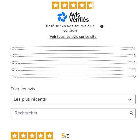
Basé sur
75
avis soumis à un
contrôle
Voir tous les avis sur ce site
5
étoiles
54
4
étoiles
16
3
étoiles
4
2
étoiles
1
1
étoile
0
Trier les avis
5
/
5