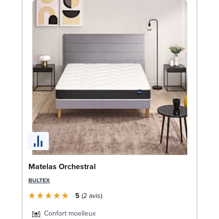
En
1
SW
Matelas Orchestral
2
BULTEX
Liv
5
2
avis
Confort moelleux