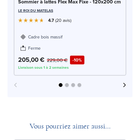
So
Sommier à lattes Flex Max Fixe - 120x200 cm
c
LE ROI DU MATELAS
LE
4.7
20
avis
Cadre bois massif
Ferme
205,00 €
2
229,00 €
-10%
Livraison sous 1 à 2 semaines
Liv
Vous pourriez aimer aussi...