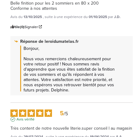
Belle finition pour les 2 sommiers en 80 x 200

Conforme à nos attentes
Avis du
13/10/2025
, suite à une expérience du
01/10/2025
par
J.D.
Utile
(0)
Signaler
Réponse de
leroidumatelas.fr
Bonjour,

Nous vous remercions chaleureusement pour 
votre retour positif ! Nous sommes ravis 
d'apprendre que vous êtes satisfait de la finition 
de vos sommiers et qu'ils répondent à vos 
attentes. Votre satisfaction est notre priorité, et 
nous espérons vous retrouver bientôt pour vos 
futurs projets. Delphine.
5
/
5
Avis vérifié
Très content de notre nouvelle literie.super conseil l au magasin
Avis du
29/07/2024
, suite à une expérience du
19/06/2024
par
A.A.