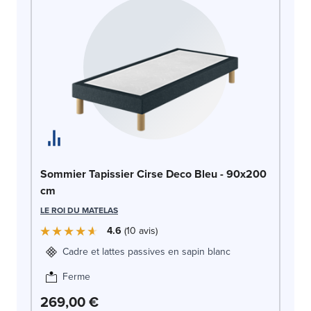
So
Sommier Tapissier Cirse Deco Bleu - 90x200
c
cm
LE
LE ROI DU MATELAS
4.6
10
avis
Cadre et lattes passives en sapin blanc
Ferme
269,00 €
2