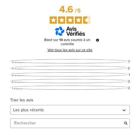
4.6
/
5
Basé sur
10
avis soumis à un
contrôle
Voir tous les avis sur ce site
5
étoiles
7
4
étoiles
2
3
étoiles
1
2
étoiles
0
1
étoile
0
Trier les avis