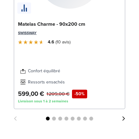
En
Matelas Charme - 90x200 cm
1
SWISSWAY
SW
4.6
10
avis
1
Liv
Confort équilibré
Ressorts ensachés
599,00 €
1 209,00 €
-50%
Livraison sous 1 à 2 semaines