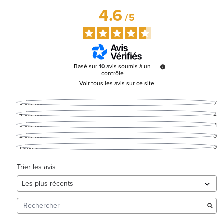
4.6
/
5
Basé sur
10
avis soumis à un
contrôle
Voir tous les avis sur ce site
5
étoiles
7
4
étoiles
2
3
étoiles
1
2
étoiles
0
1
étoile
0
Trier les avis