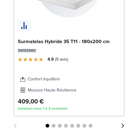
En
c
SW
Surmatelas Hybride 35 T11 - 180x200 cm
1
SWISSWAY
Liv
4.9
9
avis
Confort équilibré
Mousse Haute Résilience
409,00 €
Livraison sous 1 à 2 semaines