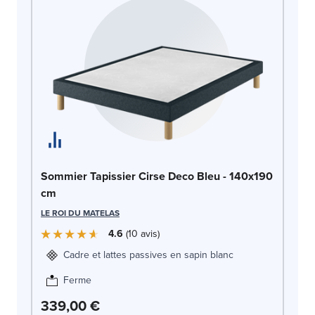
So
Sommier Tapissier Cirse Deco Bleu - 140x190
c
cm
LE
LE ROI DU MATELAS
4.6
10
avis
Cadre et lattes passives en sapin blanc
Ferme
339,00 €
3